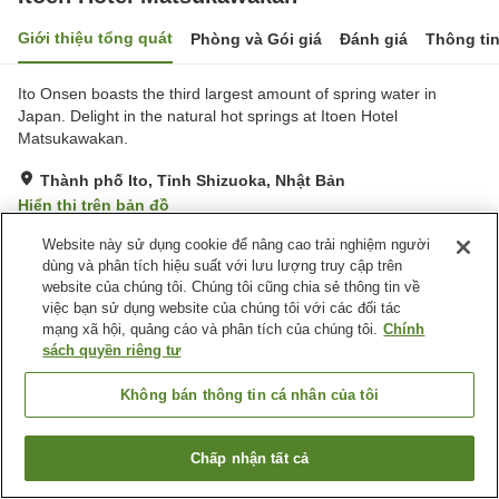
Giới thiệu tổng quát
Phòng và Gói giá
Đánh giá
Thông ti
Ito Onsen boasts the third largest amount of spring water in
Japan. Delight in the natural hot springs at Itoen Hotel
Matsukawakan.
Thành phố Ito, Tỉnh Shizuoka, Nhật Bản
Hiển thị trên bản đồ
Tốt
Đánh giá:
547
lượt
3.8
Website này sử dụng cookie để nâng cao trải nghiệm người
dùng và phân tích hiệu suất với lưu lượng truy cập trên
website của chúng tôi. Chúng tôi cũng chia sẻ thông tin về
Tiện nghi chỗ nghỉ
việc bạn sử dụng website của chúng tôi với các đối tác
mạng xã hội, quảng cáo và phân tích của chúng tôi.
Chính
Bãi đỗ xe
Spa / Salon
sách quyền riêng tư
Hồ bơi
Máy bán hàng tự động
Không bán thông tin cá nhân của tôi
Trang chủ
Nhật Bản
Tỉnh Shizuoka
Thành phố Ito
Itoen Hotel Matsukawakan
Chấp nhận tất cả
Tìm phòng trống