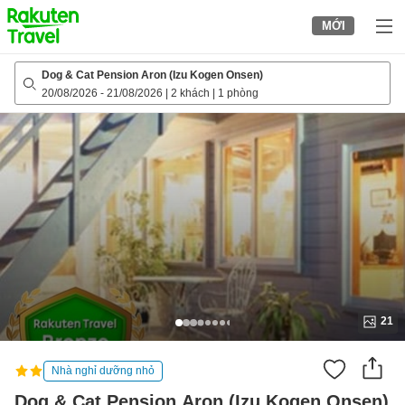
to
MỚI
top
page
Dog & Cat Pension Aron (Izu Kogen Onsen)
20/08/2026
-
21/08/2026
|
2 khách
|
1 phòng
21
Nhà nghỉ dưỡng nhỏ
Dog & Cat Pension Aron (Izu Kogen Onsen)