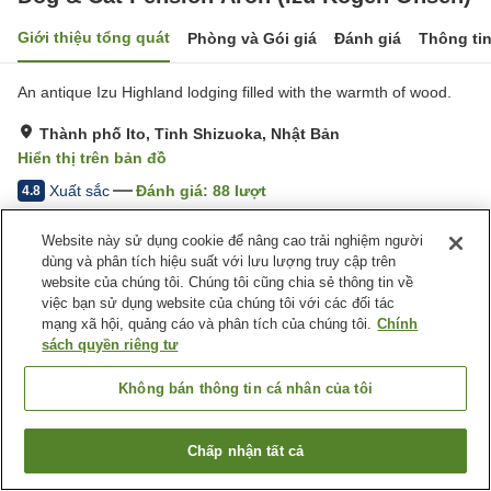
Giới thiệu tổng quát
Phòng và Gói giá
Đánh giá
Thông ti
An antique Izu Highland lodging filled with the warmth of wood.
Thành phố Ito, Tỉnh Shizuoka, Nhật Bản
Hiển thị trên bản đồ
Xuất sắc
Đánh giá:
88
lượt
4.8
Website này sử dụng cookie để nâng cao trải nghiệm người
Tiện nghi chỗ nghỉ
dùng và phân tích hiệu suất với lưu lượng truy cập trên
website của chúng tôi. Chúng tôi cũng chia sẻ thông tin về
Bãi đỗ xe
Nhà hàng
việc bạn sử dụng website của chúng tôi với các đối tác
Thân thiện với thú cưng
Nhà Tắm Công Cộng (Có
mạng xã hội, quảng cáo và phân tích của chúng tôi.
Chính
nước nóng)
sách quyền riêng tư
Trang chủ
Nhật Bản
Tỉnh Shizuoka
Thành phố Ito
Không bán thông tin cá nhân của tôi
Dog & Cat Pension Aron (Izu Kogen Onsen)
Chấp nhận tất cả
Tìm phòng trống