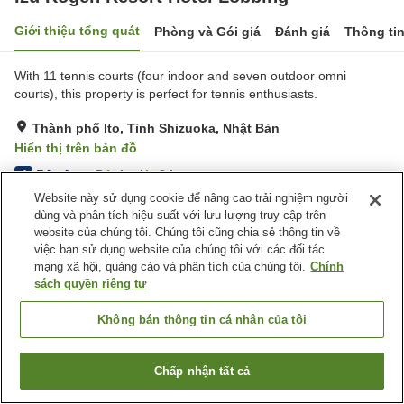
Giới thiệu tổng quát
Phòng và Gói giá
Đánh giá
Thông ti
With 11 tennis courts (four indoor and seven outdoor omni
courts), this property is perfect for tennis enthusiasts.
Thành phố Ito, Tỉnh Shizuoka, Nhật Bản
Hiển thị trên bản đồ
Rất tốt
Đánh giá:
2
lượt
4
Website này sử dụng cookie để nâng cao trải nghiệm người
dùng và phân tích hiệu suất với lưu lượng truy cập trên
Tiện nghi chỗ nghỉ
website của chúng tôi. Chúng tôi cũng chia sẻ thông tin về
việc bạn sử dụng website của chúng tôi với các đối tác
Dịch Vụ Đưa Đón
Giao Hàng Tận Nhà
mạng xã hội, quảng cáo và phân tích của chúng tôi.
Chính
Dịch Vụ Gọi Đánh Thức
Máy bán hàng tự động
sách quyền riêng tư
Trang chủ
Nhật Bản
Tỉnh Shizuoka
Thành phố Ito
Không bán thông tin cá nhân của tôi
Izu Kogen Resort Hotel Lobbing
Chấp nhận tất cả
Tìm phòng trống