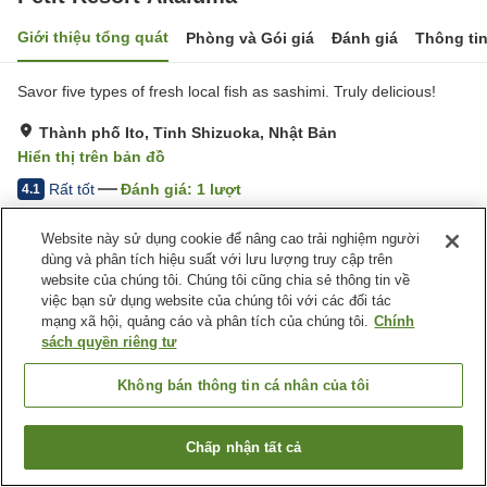
Giới thiệu tổng quát
Phòng và Gói giá
Đánh giá
Thông ti
Savor five types of fresh local fish as sashimi. Truly delicious!
Thành phố Ito, Tỉnh Shizuoka, Nhật Bản
Hiển thị trên bản đồ
Rất tốt
Đánh giá:
1
lượt
4.1
Website này sử dụng cookie để nâng cao trải nghiệm người
Tiện nghi chỗ nghỉ
dùng và phân tích hiệu suất với lưu lượng truy cập trên
website của chúng tôi. Chúng tôi cũng chia sẻ thông tin về
Bãi đỗ xe
Nhà hàng
việc bạn sử dụng website của chúng tôi với các đối tác
Nhà Tắm Lộ Thiên (Có
Nhà Tắm Công Cộng (Có
mạng xã hội, quảng cáo và phân tích của chúng tôi.
Chính
Nước Nóng)
nước nóng)
sách quyền riêng tư
Trang chủ
Nhật Bản
Tỉnh Shizuoka
Thành phố Ito
Không bán thông tin cá nhân của tôi
Petit Resort Akaiuma
Chấp nhận tất cả
Tìm phòng trống