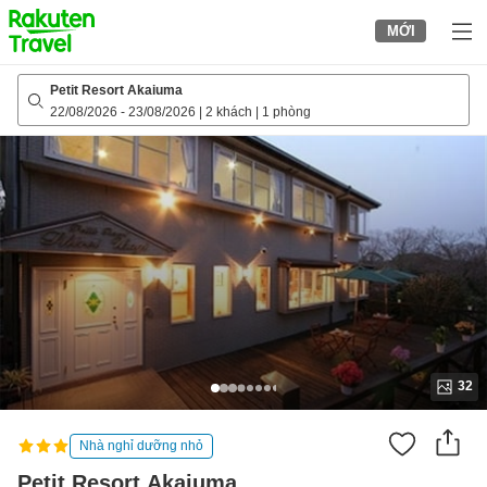
to
MỚI
top
page
Petit Resort Akaiuma
22/08/2026
-
23/08/2026
|
2 khách
|
1 phòng
32
Nhà nghỉ dưỡng nhỏ
Petit Resort Akaiuma