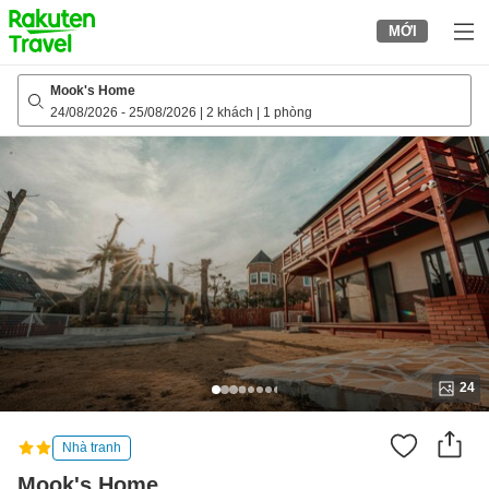
to
MỚI
top
page
Mook's Home
24/08/2026
-
25/08/2026
|
2 khách
|
1 phòng
24
Nhà tranh
Mook's Home