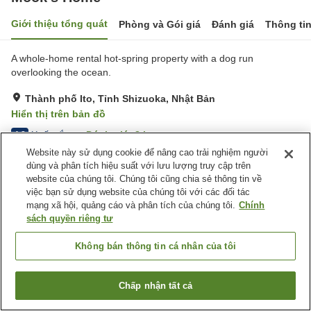
Giới thiệu tổng quát
Phòng và Gói giá
Đánh giá
Thông ti
A whole-home rental hot-spring property with a dog run
overlooking the ocean.
Thành phố Ito, Tỉnh Shizuoka, Nhật Bản
Hiển thị trên bản đồ
Xuất sắc
Đánh giá:
8
lượt
4.8
Website này sử dụng cookie để nâng cao trải nghiệm người
dùng và phân tích hiệu suất với lưu lượng truy cập trên
Tiện nghi chỗ nghỉ
website của chúng tôi. Chúng tôi cũng chia sẻ thông tin về
việc bạn sử dụng website của chúng tôi với các đối tác
Nhà Tắm Công Cộng (Có
mạng xã hội, quảng cáo và phân tích của chúng tôi.
Chính
nước nóng)
sách quyền riêng tư
Trang chủ
Nhật Bản
Tỉnh Shizuoka
Thành phố Ito
Không bán thông tin cá nhân của tôi
Mook's Home
Chấp nhận tất cả
Tìm phòng trống