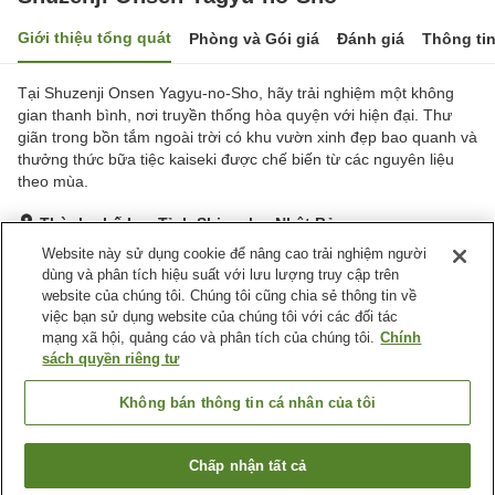
Giới thiệu tổng quát
Phòng và Gói giá
Đánh giá
Thông ti
Tại Shuzenji Onsen Yagyu-no-Sho, hãy trải nghiệm một không
gian thanh bình, nơi truyền thống hòa quyện với hiện đại. Thư
giãn trong bồn tắm ngoài trời có khu vườn xinh đẹp bao quanh và
thưởng thức bữa tiệc kaiseki được chế biến từ các nguyên liệu
theo mùa.
Thành phố Izu, Tỉnh Shizuoka, Nhật Bản
Hiển thị trên bản đồ
Website này sử dụng cookie để nâng cao trải nghiệm người
dùng và phân tích hiệu suất với lưu lượng truy cập trên
Tuyệt vời
Đánh giá:
14
lượt
4.6
website của chúng tôi. Chúng tôi cũng chia sẻ thông tin về
việc bạn sử dụng website của chúng tôi với các đối tác
mạng xã hội, quảng cáo và phân tích của chúng tôi.
Chính
Tiện nghi chỗ nghỉ
sách quyền riêng tư
Wi-Fi
Spa / Salon
Phòng ăn riêng
Lounge
Không bán thông tin cá nhân của tôi
Trang chủ
Nhật Bản
Tỉnh Shizuoka
Thành phố Izu
Chấp nhận tất cả
Tìm phòng trống
Shuzenji Onsen Yagyu-no-Sho