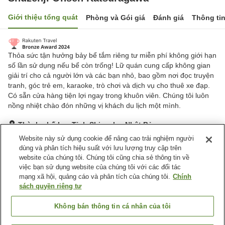
Giới thiệu tổng quát
Phòng và Gói giá
Đánh giá
Thông ti
Thỏa sức tận hưởng bảy bể tắm riêng tư miễn phí không giới hạn
số lần sử dụng nếu bể còn trống! Lữ quán cung cấp không gian
giải trí cho cả người lớn và các bạn nhỏ, bao gồm nơi đọc truyện
tranh, góc trẻ em, karaoke, trò chơi và dịch vụ cho thuê xe đạp.
Có sẵn cửa hàng tiện lợi ngay trong khuôn viên. Chúng tôi luôn
nồng nhiệt chào đón những vị khách du lịch một mình.
Thành phố Izu, Tỉnh Shizuoka, Nhật Bản
Hiển thị trên bản đồ
Website này sử dụng cookie để nâng cao trải nghiệm người
dùng và phân tích hiệu suất với lưu lượng truy cập trên
Tuyệt vời
Đánh giá:
327
lượt
4.4
website của chúng tôi. Chúng tôi cũng chia sẻ thông tin về
việc bạn sử dụng website của chúng tôi với các đối tác
mạng xã hội, quảng cáo và phân tích của chúng tôi.
Chính
Tiện nghi chỗ nghỉ
sách quyền riêng tư
Bãi đỗ xe
Spa / Salon
Nhà hàng
Quầy ăn nhẹ về đêm
Không bán thông tin cá nhân của tôi