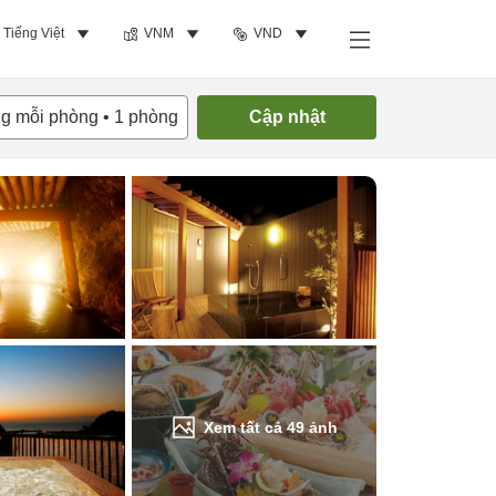
Tiếng Việt
VNM
VND
Tìm phòng trống
ng mỗi phòng
•
1
phòng
Cập nhật
Xem tất cả
49
ảnh