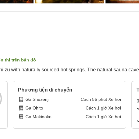
ển thị trên bản đồ
hiizu with naturally sourced hot springs. The natural sauna cave 
Phương tiện di chuyển
T
Ga Shuzenji
Cách
56
phút
Xe hơi
Ga Ohito
Cách
1
giờ
Xe hơi
Ga Makinoko
Cách
1
giờ
Xe hơi