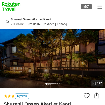
to
MỚI
top
page
Shuzenji Onsen Akari et Kaori
21/08/2026
-
22/08/2026
|
2 khách
|
1 phòng
142
Ryokan
Shuzenji Onsen Akari et Kaori