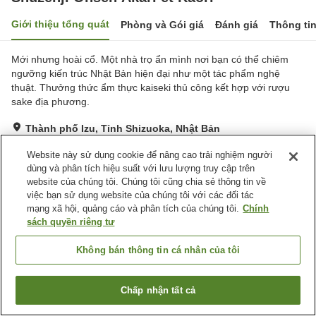
Giới thiệu tổng quát
Phòng và Gói giá
Đánh giá
Thông ti
Mới nhưng hoài cổ. Một nhà trọ ẩn mình nơi bạn có thể chiêm
ngưỡng kiến trúc Nhật Bản hiện đại như một tác phẩm nghệ
thuật. Thưởng thức ẩm thực kaiseki thủ công kết hợp với rượu
sake địa phương.
Thành phố Izu, Tỉnh Shizuoka, Nhật Bản
Hiển thị trên bản đồ
Website này sử dụng cookie để nâng cao trải nghiệm người
Tuyệt vời
Đánh giá:
74
lượt
4.5
dùng và phân tích hiệu suất với lưu lượng truy cập trên
website của chúng tôi. Chúng tôi cũng chia sẻ thông tin về
việc bạn sử dụng website của chúng tôi với các đối tác
Tiện nghi chỗ nghỉ
mạng xã hội, quảng cáo và phân tích của chúng tôi.
Chính
sách quyền riêng tư
Bãi đỗ xe
Spa / Salon
Cửa hàng
Sảnh tiệc
Không bán thông tin cá nhân của tôi
Trang chủ
Nhật Bản
Tỉnh Shizuoka
Thành phố Izu
Chấp nhận tất cả
Shuzenji Onsen Akari et Kaori
Tìm phòng trống