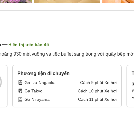
n
Hiển thị trên bản đồ
ảng 930 mét vuông và tiệc buffet sang trọng với quầy bếp mở 
Phương tiện di chuyển
T
Ga Izu-Nagaoka
Cách
9
phút
Xe hơi
Ga Takyo
Cách
10
phút
Xe hơi
Ga Nirayama
Cách
11
phút
Xe hơi