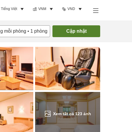
Tiếng Việt
VNM
VND
Tìm phòng trống
ng mỗi phòng
•
1
phòng
Cập nhật
Xem tất cả
123
ảnh