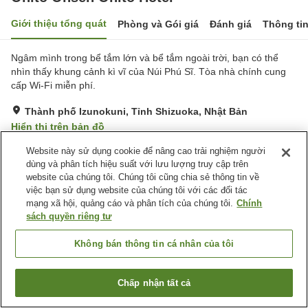
Giới thiệu tổng quát
Phòng và Gói giá
Đánh giá
Thông ti
Ngâm mình trong bể tắm lớn và bể tắm ngoài trời, bạn có thể
nhìn thấy khung cảnh kì vĩ của Núi Phú Sĩ. Tòa nhà chính cung
cấp Wi-Fi miễn phí.
Thành phố Izunokuni, Tỉnh Shizuoka, Nhật Bản
Hiển thị trên bản đồ
Rất tốt
Đánh giá:
593
lượt
3.9
Website này sử dụng cookie để nâng cao trải nghiệm người
dùng và phân tích hiệu suất với lưu lượng truy cập trên
website của chúng tôi. Chúng tôi cũng chia sẻ thông tin về
Tiện nghi chỗ nghỉ
việc bạn sử dụng website của chúng tôi với các đối tác
mạng xã hội, quảng cáo và phân tích của chúng tôi.
Chính
Bãi đỗ xe
Spa / Salon
sách quyền riêng tư
Hồ bơi
Nhà hàng
Không bán thông tin cá nhân của tôi
Trang chủ
Nhật Bản
Tỉnh Shizuoka
Thành phố Izunokuni
Ohito Onsen Ohito Hotel
Chấp nhận tất cả
Tìm phòng trống