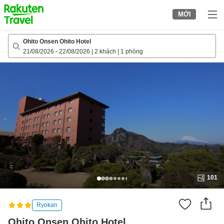
to
MỚI
top
page
Ohito Onsen Ohito Hotel
21/08/2026
-
22/08/2026
|
2 khách
|
1 phòng
101
Ryokan
Ohito Onsen Ohito Hotel