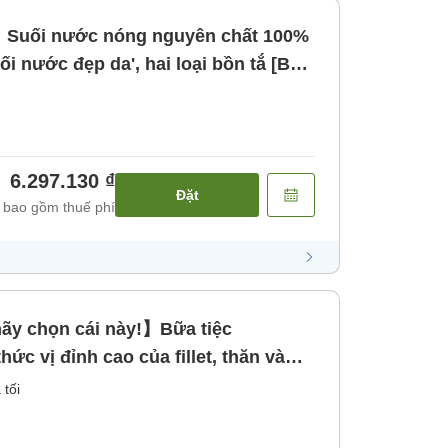
Suối nước nóng nguyên chất 100%
uối nước đẹp da', hai loại bồn tắ [Bữa
6.297.130 ₫
Đặt
 bao gồm thuế phí
ãy chọn cái này!】Bữa tiệc
 vị đỉnh cao của fillet, thăn và
 tối]
 tối