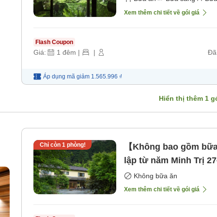
Xem thêm chi tiết về gói giá
Flash Coupon
Giá:
1
đêm
|
|
Đã
Áp dụng mã
giảm
1.565.996 ₫
Hiển thị thêm
1
gó
Chỉ còn
1
phòng!
【Không bao gồm bữa 
lập từ năm Minh Trị 2
ốc
[Không bao gồm bữa 
Không bữa ăn
Xem thêm chi tiết về gói giá