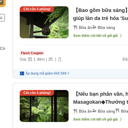
2
Chỉ còn
4
phòng!
【Bao gồm bữa sáng】
úi
giúp làn da trẻ hóa 'S
sáng]
Bữa ăn
Bữa sáng
Xem thêm chi tiết về gói giá
 Có
Flash Coupon
Giá:
1
đêm
|
|
Đã
Áp dụng mã
giảm
944.569 ₫
Chỉ còn
4
phòng!
【Nếu bạn phân vân, h
Masagokan◆Thưởng thức
phần [Bữa sáng] [Bữa
Bữa ăn
Bữa sáng
Bữa
Xem thêm chi tiết về gói giá