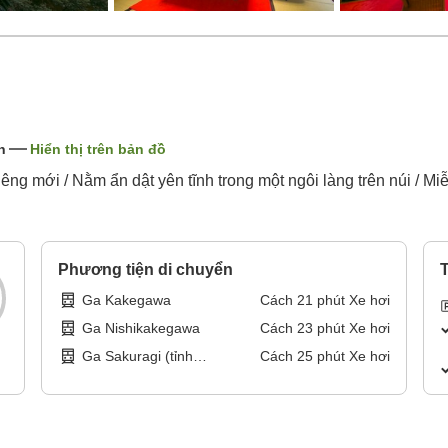
n
Hiển thị trên bản đồ
ng mới / Nằm ẩn dật yên tĩnh trong một ngôi làng trên núi / Miễ
Phương tiện di chuyển
T
Ga Kakegawa
Cách
21
phút
Xe hơi
Ga Nishikakegawa
Cách
23
phút
Xe hơi
Ga Sakuragi (tỉnh
Cách
25
phút
Xe hơi
Shizuoka)