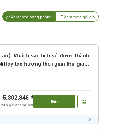
Xem theo hạng phòng
Xem theo gói giá
ăn】Khách sạn lịch sử được thành
7◆Hãy tận hưởng thời gian thư giã
ăn]
5.302.846 ₫
Đặt
 bao gồm thuế phí