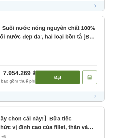
Suối nước nóng nguyên chất 100%
uối nước đẹp da', hai loại bồn tắ [Bữa
7.954.269 ₫
Đặt
 bao gồm thuế phí
ãy chọn cái này!】Bữa tiệc
 vị đỉnh cao của fillet, thăn và
 tối]
 tối