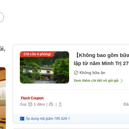
i,
Chỉ còn
4
phòng!
【Không bao gồm bữa 
lập từ năm Minh Trị 2
et
[Không bao gồm bữa 
Không bữa ăn
Xem thêm chi tiết về gói giá
Flash Coupon
Giá:
1
đêm
|
|
Đã
Áp dụng mã
giảm
795.426 ₫