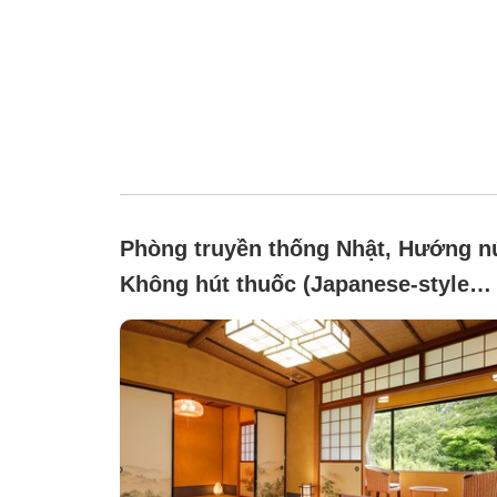
Phòng truyền thống Nhật, Hướng nú
Không hút thuốc (Japanese-style
room with 10 tatami mats + 4.5
tatami mats + wide veranda (with
toilet, washbasin, and hot spring
bath) / 2nd floor)