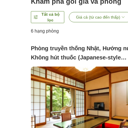
Khám phá gói giá và phòng
Tất cả bộ
Giá cả (từ cao đến thấp)
lọc
6
hạng phòng
Phòng truyền thống Nhật, Hướng nú
Không hút thuốc (Japanese-style
room with 10 tatami mats (with toil
and sink))