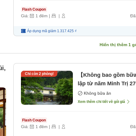
Flash Coupon
Giá:
1
đêm
|
|
Đã
Áp dụng mã
giảm
1.317.425 ₫
Hiển thị thêm
1
gó
i,
Chỉ còn
2
phòng!
【Không bao gồm bữa 
lập từ năm Minh Trị 2
[Không bao gồm bữa 
Không bữa ăn
Xem thêm chi tiết về gói giá
Flash Coupon
Giá:
1
đêm
|
|
Đã