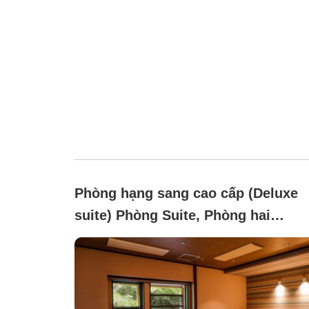
Phòng hạng sang cao cấp (Deluxe
suite) Phòng Suite, Phòng hai
giường, Hướng núi, Không hút thu
([Special Room] Sound of Water
<Room with Open-Air Hot Spring>)