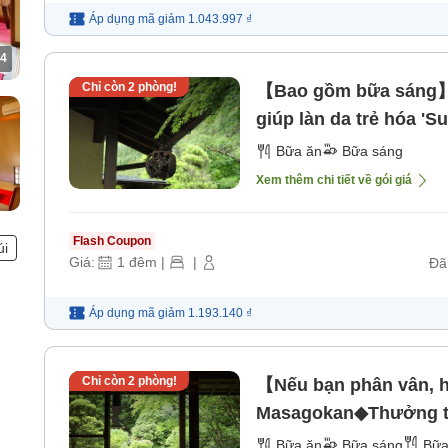
Áp dụng mã
giảm
1.043.997 ₫
4
Chỉ còn
2
phòng!
【Bao gồm bữa sáng】
giúp làn da trẻ hóa 'S
sáng]
Bữa ăn
Bữa sáng
Xem thêm chi tiết về gói giá
Flash Coupon
úi
Giá:
1
đêm
|
|
Đã
Áp dụng mã
giảm
1.193.140 ₫
Chỉ còn
2
phòng!
【Nếu bạn phân vân, h
Masagokan◆Thưởng thức
phần [Bữa sáng] [Bữa
Bữa ăn
Bữa sáng
Bữa