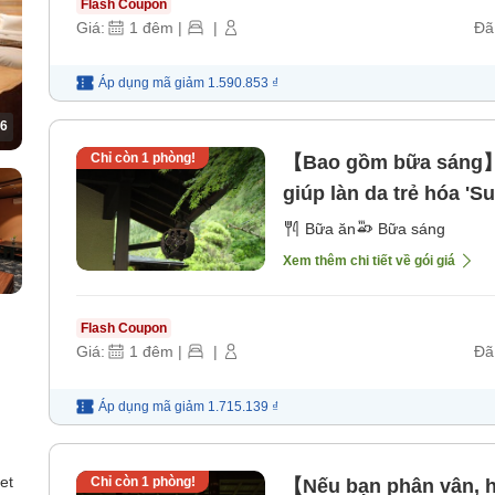
Flash Coupon
Giá:
1
đêm
|
|
Đã
Áp dụng mã
giảm
1.590.853 ₫
6
Chỉ còn
1
phòng!
【Bao gồm bữa sáng】
giúp làn da trẻ hóa 'S
sáng]
Bữa ăn
Bữa sáng
Xem thêm chi tiết về gói giá
Flash Coupon
Giá:
1
đêm
|
|
Đã
Áp dụng mã
giảm
1.715.139 ₫
et
Chỉ còn
1
phòng!
【Nếu bạn phân vân, h