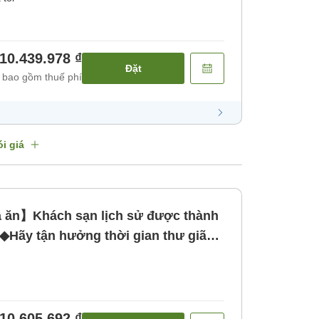
10.439.978 ₫
Đặt
 bao gồm thuế phí
i giá
ăn】Khách sạn lịch sử được thành
7◆Hãy tận hưởng thời gian thư giã
ăn]
10.605.692 ₫