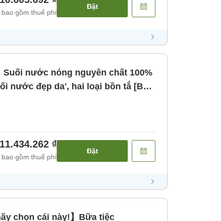
Đặt
 bao gồm thuế phí
Suối nước nóng nguyên chất 100%
uối nước đẹp da', hai loại bồn tắ [Bữa
11.434.262 ₫
Đặt
 bao gồm thuế phí
ãy chọn cái này!】Bữa tiệc