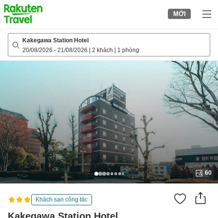
to
MỚI
top
page
Kakegawa Station Hotel
20/08/2026
-
21/08/2026
|
2 khách
|
1 phòng
60
Khách sạn công tác
Kakegawa Station Hotel