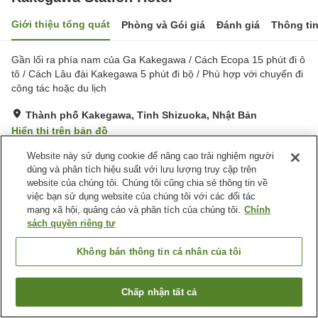
Giới thiệu tổng quát
Phòng và Gói giá
Đánh giá
Thông ti
Gần lối ra phía nam của Ga Kakegawa / Cách Ecopa 15 phút đi ô
tô / Cách Lâu đài Kakegawa 5 phút đi bộ / Phù hợp với chuyến đi
công tác hoặc du lịch
Thành phố Kakegawa, Tỉnh Shizuoka, Nhật Bản
Hiển thị trên bản đồ
Tốt
Đánh giá:
301
lượt
3.7
Website này sử dụng cookie để nâng cao trải nghiệm người
dùng và phân tích hiệu suất với lưu lượng truy cập trên
website của chúng tôi. Chúng tôi cũng chia sẻ thông tin về
Tiện nghi chỗ nghỉ
việc bạn sử dụng website của chúng tôi với các đối tác
mạng xã hội, quảng cáo và phân tích của chúng tôi.
Chính
Spa / Salon
Máy bán hàng tự động
sách quyền riêng tư
Dịch Vụ Giặt Ủi
Không bán thông tin cá nhân của tôi
Trang chủ
Nhật Bản
Tỉnh Shizuoka
Thành phố Kakegawa
Kakegawa Station Hotel
Chấp nhận tất cả
Tìm phòng trống