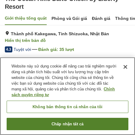
Resort
Giới thiệu tổng quát
Phòng và Gói giá
Đánh giá
Thông ti
Thành phố Kakegawa, Tỉnh Shizuoka, Nhật Bản
Hiển thị trên bản đồ
Tuyệt vời
Đánh giá:
35
lượt
4.3
Website này sử dụng cookie để nâng cao trải nghiệm người
Tiện nghi chỗ nghỉ
dùng và phân tích hiệu suất với lưu lượng truy cập trên
Bãi đỗ xe
Nhà hàng
website của chúng tôi. Chúng tôi cũng chia sẻ thông tin về
Máy bán hàng tự động
Nhà Tắm Lộ Thiên (Có
việc bạn sử dụng website của chúng tôi với các đối tác
Nước Nóng)
mạng xã hội, quảng cáo và phân tích của chúng tôi.
Chính
sách quyền riêng tư
Trang chủ
Nhật Bản
Tỉnh Shizuoka
Thành phố Kakegawa
Không bán thông tin cá nhân của tôi
The Ocean Hills Daito Onsen by Liberty Resort
Chấp nhận tất cả
Tìm phòng trống