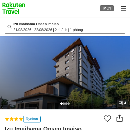
to
MỚI
top
page
Izu Imaihama Onsen Imaiso
21/08/2026
-
22/08/2026
|
2 khách
|
1 phòng
4
Ryokan
Izu Imaihama Onsen Imaiso