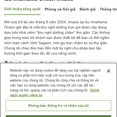
Giới thiệu tổng quát
Phòng và Gói giá
Đánh giá
Thông ti
Mở cửa trở lại vào tháng 8 năm 2024, Imaiso tại Izu Imaihama
Onsen giờ đây là một khu nghỉ dưỡng trọn gói được xây dựng
dựa trên khái niệm "khu nghỉ dưỡng chậm" thư giãn. Các không
gian trong toàn bộ khách sạn được thiết kế để bạn có thể ngắm
nhìn toàn cảnh Vịnh Sagami, mời gọi bạn chậm lại và thư giãn.
Chúng tôi chào đón bạn đến một kỳ nghỉ cho phép bạn tận
hưởng thời gian theo tốc độ của riêng mình.
Thị trấn Kawazu, Tỉnh Shizuoka, Nhật Bản
Hiển thị trên bản đồ
Website này sử dụng cookie để nâng cao trải nghiệm người
dùng và phân tích hiệu suất với lưu lượng truy cập trên
Xuất sắc
Đánh giá:
320
lượt
4.7
website của chúng tôi. Chúng tôi cũng chia sẻ thông tin về
việc bạn sử dụng website của chúng tôi với các đối tác
mạng xã hội, quảng cáo và phân tích của chúng tôi.
Chính
Tiện nghi chỗ nghỉ
sách quyền riêng tư
Wi-Fi
Cách nhà ga 5 phút đi bộ
Xông hơi
Spa / Salon
Không bán thông tin cá nhân của tôi