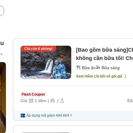
êu
Chỉ còn
6
phòng!
[Bao gồm bữa sáng]Ch
hể
không cần bữa tối! C
sáng]
Bữa ăn
Bữa sáng
Xem thêm chi tiết về gói giá
Flash Coupon
Giá:
1
đêm
|
|
Đã
Áp dụng mã
giảm
494.664 ₫