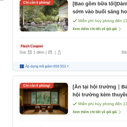
Chỉ còn
6
phòng!
[Bao gồm bữa tối]Dàn
sớm vào buổi sáng hoặc ngủ nướng
[Bữa tối]
Miễn phí hủy phòng đến
1
Xem thêm chi tiết về gói giá
Flash Coupon
Giá:
1
đêm
|
|
Đã
Áp dụng mã
giảm
659.552 ₫
Chỉ còn
6
phòng!
[Ăn tại hội trường｜Ba
hội trường kèm thuyền sashimi Thỏa
[Bữa sáng] [Bữa tối]
Miễn phí hủy phòng đến
1
Xem thêm chi tiết về gói giá