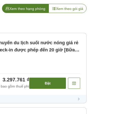
Xem theo hạng phòng
Xem theo gói giá
uyến du lịch suối nước nóng giá rẻ
heck-in được phép đến 20 giờ [Bữa
3.297.761 ₫
Đặt
 bao gồm thuế phí