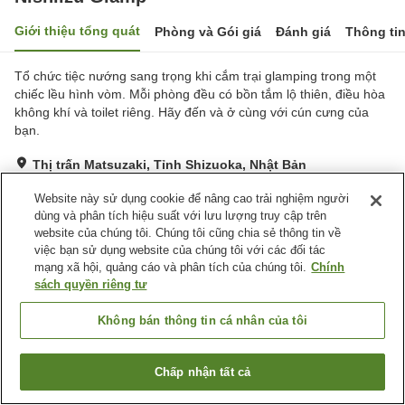
Giới thiệu tổng quát
Phòng và Gói giá
Đánh giá
Thông ti
Tổ chức tiệc nướng sang trọng khi cắm trại glamping trong một
chiếc lều hình vòm. Mỗi phòng đều có bồn tắm lộ thiên, điều hòa
không khí và toilet riêng. Hãy đến và ở cùng với cún cưng của
bạn.
Thị trấn Matsuzaki, Tỉnh Shizuoka, Nhật Bản
Hiển thị trên bản đồ
Website này sử dụng cookie để nâng cao trải nghiệm người
Xuất sắc
Đánh giá:
7
lượt
4.7
dùng và phân tích hiệu suất với lưu lượng truy cập trên
website của chúng tôi. Chúng tôi cũng chia sẻ thông tin về
việc bạn sử dụng website của chúng tôi với các đối tác
Tiện nghi chỗ nghỉ
mạng xã hội, quảng cáo và phân tích của chúng tôi.
Chính
sách quyền riêng tư
Bãi đỗ xe
Nhà hàng
Lounge
Quầy ăn nhẹ về đêm
Không bán thông tin cá nhân của tôi
Trang chủ
Nhật Bản
Tỉnh Shizuoka
Thị trấn Matsuzaki
Chấp nhận tất cả
Nishiizu Glamp
Tìm phòng trống