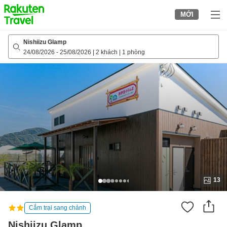
to
MỚI
top
page
Nishiizu Glamp
24/08/2026
-
25/08/2026
|
2 khách
|
1 phòng
13
Cắm trại sang chảnh
Nishiizu Glamp