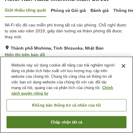
Giới thiệu tổng quát
Phòng và Gói giá
Đánh giá
Thông ti
Wi-Fi tốc độ cao miễn phí trong tất cả các phòng. Chỗ nghỉ được
tu sửa vào năm 2019, giấy dán tường và thảm phòng đã được
thay mới.
Thành phố Mishima, Tỉnh Shizuoka, Nhật Bản
Hiển thị trên bản đồ
Tốt
Đánh giá:
437
lượt
3.6
Website này sử dụng cookie để nâng cao trải nghiệm người
dùng và phân tích hiệu suất với lưu lượng truy cập trên
website của chúng tôi. Chúng tôi cũng chia sẻ thông tin về
Tiện nghi chỗ nghỉ
việc bạn sử dụng website của chúng tôi với các đối tác
mạng xã hội, quảng cáo và phân tích của chúng tôi.
Chính
Bãi đỗ xe
Spa / Salon
sách quyền riêng tư
Nhà hàng
Máy bán hàng tự động
Không bán thông tin cá nhân của tôi
Trang chủ
Nhật Bản
Tỉnh Shizuoka
Thành phố Mishima
Hotel Kan-Raku Mishima Main Street
Chấp nhận tất cả
Tìm phòng trống