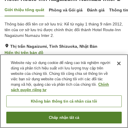
Giới thiệu tổng quát
Phòng và Gói giá
Đánh giá
Thông ti
Thông báo đổi tên cơ sở lưu trú: Kể từ ngày 1 tháng 9 năm 2012,
tên của cơ sở lưu trú được chính thức đổi thành Hotel Route-Inn
Nagaizumi Numazu Inter 2.
Thị trấn Nagaizumi, Tỉnh Shizuoka, Nhật Bản
Hiển thị trên bản đồ
Rất tốt
Đánh giá:
396
lượt
3.9
Website này sử dụng cookie để nâng cao trải nghiệm người
dùng và phân tích hiệu suất với lưu lượng truy cập trên
website của chúng tôi. Chúng tôi cũng chia sẻ thông tin về
Tiện nghi chỗ nghỉ
việc bạn sử dụng website của chúng tôi với các đối tác
mạng xã hội, quảng cáo và phân tích của chúng tôi.
Chính
Bãi đỗ xe
Spa / Salon
sách quyền riêng tư
Nhà hàng
Máy bán hàng tự động
Không bán thông tin cá nhân của tôi
Trang chủ
Nhật Bản
Tỉnh Shizuoka
Thị trấn Nagaizumi
Hotel Route-Inn Nagaizumi Numazu Inter 2
Chấp nhận tất cả
Tìm phòng trống