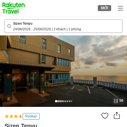
to
MỚI
top
page
Sizen Tenyu
24/08/2026
-
25/08/2026
|
2 khách
|
1 phòng
56
Ryokan
Sizen Tenyu