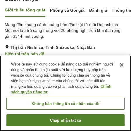
Giới thiệu tổng quát
Phòng và Gói giá
Đánh giá
Thông ti
Mang đến khung cảnh hoàng hôn đặc biệt từ mũi Dogashima.
Một nơi lưu trú sang trọng với 20 phòng nghỉ trên khu đất rộng
gần 3344 mét vuông.
Thị trấn Nishiizu, Tỉnh Shizuoka, Nhật Bản
Hiển thị trên bản đồ
Xuất sắc
Đánh giá:
327
lượt
4.7
Website này sử dụng cookie để nâng cao trải nghiệm người
dùng và phân tích hiệu suất với lưu lượng truy cập trên
website của chúng tôi. Chúng tôi cũng chia sẻ thông tin về
Tiện nghi chỗ nghỉ
việc bạn sử dụng website của chúng tôi với các đối tác
mạng xã hội, quảng cáo và phân tích của chúng tôi.
Chính
Bãi đỗ xe
Hồ bơi
sách quyền riêng tư
Máy bán hàng tự động
Cửa hàng
Không bán thông tin cá nhân của tôi
Trang chủ
Nhật Bản
Tỉnh Shizuoka
Thị trấn Nishiizu
Sizen Tenyu
Chấp nhận tất cả
Tìm phòng trống