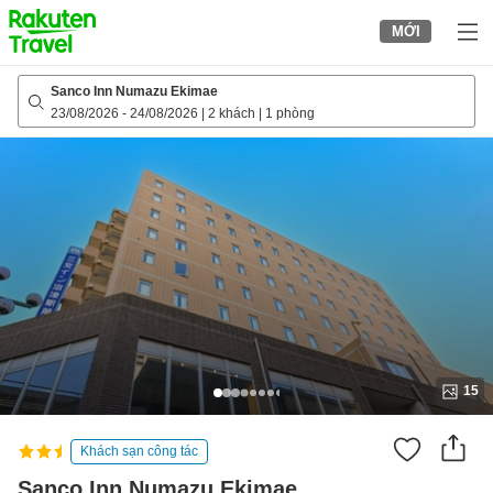
to
MỚI
top
page
Sanco Inn Numazu Ekimae
23/08/2026
-
24/08/2026
|
2 khách
|
1 phòng
15
Khách sạn công tác
Sanco Inn Numazu Ekimae