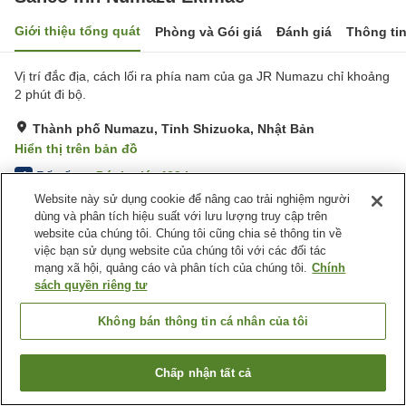
Giới thiệu tổng quát
Phòng và Gói giá
Đánh giá
Thông ti
Vị trí đắc địa, cách lối ra phía nam của ga JR Numazu chỉ khoảng
2 phút đi bộ.
Thành phố Numazu, Tỉnh Shizuoka, Nhật Bản
Hiển thị trên bản đồ
Rất tốt
Đánh giá:
409
lượt
4
Website này sử dụng cookie để nâng cao trải nghiệm người
dùng và phân tích hiệu suất với lưu lượng truy cập trên
Tiện nghi chỗ nghỉ
website của chúng tôi. Chúng tôi cũng chia sẻ thông tin về
việc bạn sử dụng website của chúng tôi với các đối tác
Giao Hàng Tận Nhà
Dịch Vụ Giặt Ủi
mạng xã hội, quảng cáo và phân tích của chúng tôi.
Chính
Máy bán hàng tự động
Giặt ủi có phí
sách quyền riêng tư
Trang chủ
Nhật Bản
Tỉnh Shizuoka
Thành phố Numazu
Không bán thông tin cá nhân của tôi
Sanco Inn Numazu Ekimae
Chấp nhận tất cả
Tìm phòng trống