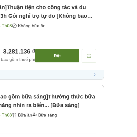
n]Thuận tiện cho công tác và du
8 Th08
Không bữa ăn
3.281.136 ₫
Đặt
 bao gồm thuế phí
[Bao gồm bữa sáng]Thưởng thức bữa
hàng nhìn ra biển... [Bữa sáng]
8 Th08
Bữa ăn
Bữa sáng