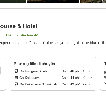
ourse & Hotel
n
Hiển thị trên bản đồ
perience at this "castle of blue" as you delight in the blue of t
Phương tiện di chuyển
T
Ga Kikugawa (tỉnh
Cách
40
phút
Xe hơi
Shizuoka)
Ga Kakegawa
Cách
44
phút
Xe hơi
Ga Kakegawa-Shiyakusho-
Cách
49
phút
Xe hơi
mae