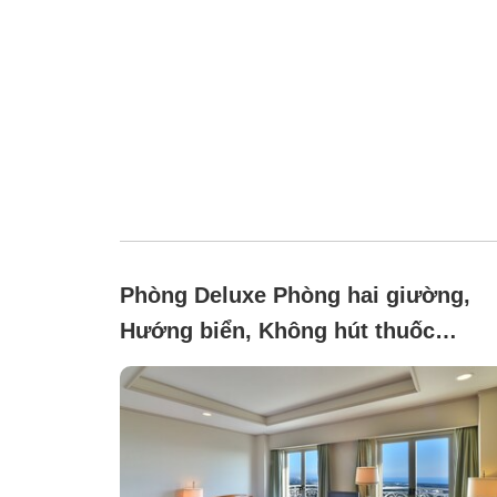
Phòng Deluxe Phòng hai giường,
Hướng biển, Không hút thuốc
(Deluxe twin with ocean view, 38.7
square meters (non-smoking))