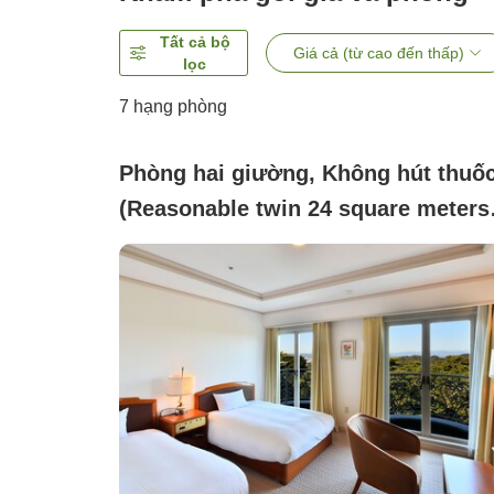
Tất cả bộ
Giá cả (từ cao đến thấp)
lọc
7
hạng phòng
Phòng hai giường, Không hút thuố
(Reasonable twin 24 square meters
(non-smoking))