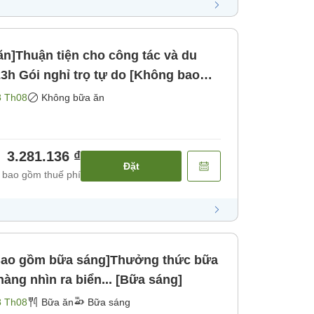
n]Thuận tiện cho công tác và du
8 Th08
Không bữa ăn
3.281.136 ₫
Đặt
 bao gồm thuế phí
[Bao gồm bữa sáng]Thưởng thức bữa
hàng nhìn ra biển... [Bữa sáng]
8 Th08
Bữa ăn
Bữa sáng