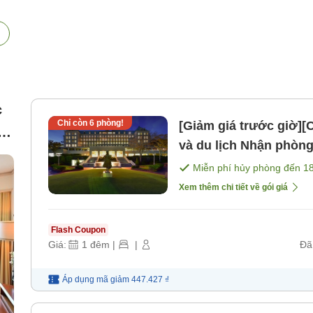
c
Chỉ còn
6
phòng!
[Giảm giá trước giờ][
và du lịch Nhận phòng đến 23 giờ [Không bao gồm bữa
ăn]
Miễn phí hủy phòng đến
1
Xem thêm chi tiết về gói giá
Flash Coupon
Giá:
1
đêm
|
|
Đã
Áp dụng mã
giảm
447.427 ₫