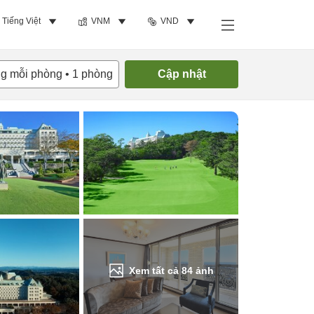
Tiếng Việt
VNM
VND
Tìm phòng trống
ng mỗi phòng
•
1
phòng
Cập nhật
Xem tất cả
84
ảnh