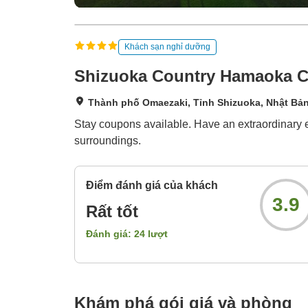
Khách sạn nghỉ dưỡng
Shizuoka Country Hamaoka C
Thành phố Omaezaki, Tỉnh Shizuoka, Nhật Bả
Stay coupons available. Have an extraordinary ex
surroundings.
Điểm đánh giá của khách
3.9
Rất tốt
Đánh giá:
24
lượt
Khám phá gói giá và phòng