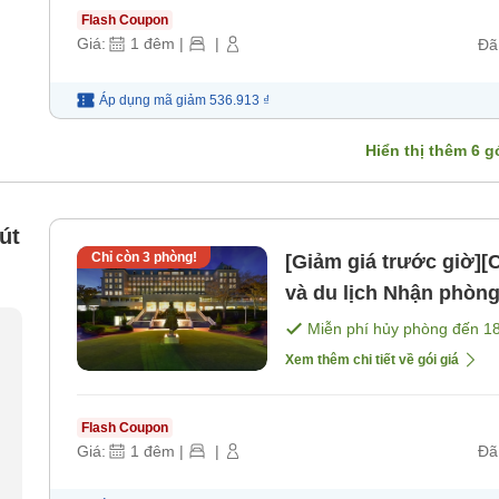
Flash Coupon
Giá:
1
đêm
|
|
Đã
Áp dụng mã
giảm
536.913 ₫
Hiển thị thêm
6
gó
út
Chỉ còn
3
phòng!
[Giảm giá trước giờ][
và du lịch Nhận phòng đến 23 giờ [Không bao gồm bữa
ăn]
Miễn phí hủy phòng đến
1
Xem thêm chi tiết về gói giá
Flash Coupon
Giá:
1
đêm
|
|
Đã