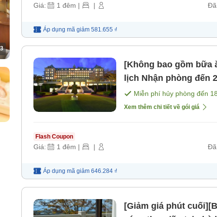
Giá:
1
đêm
|
|
Đã
Áp dụng mã
giảm
581.655 ₫
3
[Không bao gồm bữa ă
lịch Nhận phòng đến 23h Gói nghỉ trọ tự do [Không bao
gồm bữa ăn]
Miễn phí hủy phòng đến
1
Xem thêm chi tiết về gói giá
Flash Coupon
Giá:
1
đêm
|
|
Đã
Áp dụng mã
giảm
646.284 ₫
[Giảm giá phút cuối]