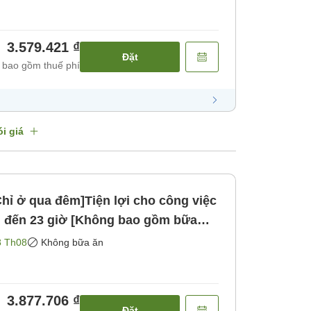
3.579.421 ₫
Đặt
 bao gồm thuế phí
i giá
Chỉ ở qua đêm]Tiện lợi cho công việc
8 Th08
Không bữa ăn
3.877.706 ₫
Đặt