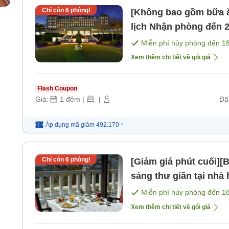
Chỉ còn
6
phòng!
[Không bao gồm bữa ă
lịch Nhận phòng đến 23h Gói nghỉ trọ tự do [Không bao
gồm bữa ăn]
Miễn phí hủy phòng đến
1
Xem thêm chi tiết về gói giá
Flash Coupon
Giá:
1
đêm
|
|
Đã
Áp dụng mã
giảm
492.170 ₫
Chỉ còn
6
phòng!
[Giảm giá phút cuối]
sáng thư giãn tại nhà 
Miễn phí hủy phòng đến
1
Xem thêm chi tiết về gói giá