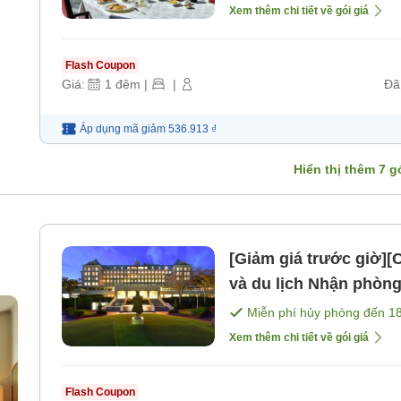
Xem thêm chi tiết về gói giá
Flash Coupon
Giá:
1
đêm
|
|
Đã
Áp dụng mã
giảm
536.913 ₫
Hiển thị thêm
7
gó
[Giảm giá trước giờ][
và du lịch Nhận phòng đến 23 giờ [Không bao gồm bữa
ăn]
Miễn phí hủy phòng đến
1
Xem thêm chi tiết về gói giá
Flash Coupon