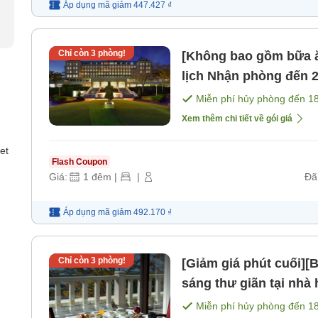
Áp dụng mã
giảm
447.427 ₫
Chỉ còn
3
phòng!
[Không bao gồm bữa ă
lịch Nhận phòng đến 23h Gói nghỉ trọ tự do [Không bao
gồm bữa ăn]
Miễn phí hủy phòng đến
1
Xem thêm chi tiết về gói giá
et
Flash Coupon
Giá:
1
đêm
|
|
Đã
Áp dụng mã
giảm
492.170 ₫
Chỉ còn
3
phòng!
[Giảm giá phút cuối]
sáng thư giãn tại nhà 
Miễn phí hủy phòng đến
1