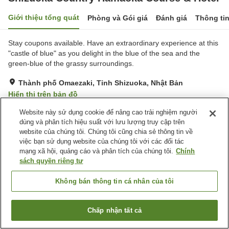
Giới thiệu tổng quát
Phòng và Gói giá
Đánh giá
Thông ti
Stay coupons available. Have an extraordinary experience at this
"castle of blue" as you delight in the blue of the sea and the
green-blue of the grassy surroundings.
Thành phố Omaezaki, Tỉnh Shizuoka, Nhật Bản
Hiển thị trên bản đồ
Rất tốt
Đánh giá:
24
lượt
3.9
Website này sử dụng cookie để nâng cao trải nghiệm người
dùng và phân tích hiệu suất với lưu lượng truy cập trên
website của chúng tôi. Chúng tôi cũng chia sẻ thông tin về
Tiện nghi chỗ nghỉ
việc bạn sử dụng website của chúng tôi với các đối tác
mạng xã hội, quảng cáo và phân tích của chúng tôi.
Chính
Bãi đỗ xe
Xông hơi
sách quyền riêng tư
Spa / Salon
Lounge
Không bán thông tin cá nhân của tôi
Trang chủ
Nhật Bản
Tỉnh Shizuoka
Thành phố Omaezaki
Shizuoka Country Hamaoka Course & Hotel
Chấp nhận tất cả
Tìm phòng trống