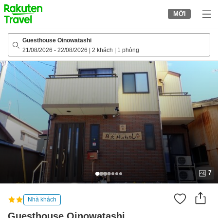
to
MỚI
top
page
Guesthouse Oinowatashi
21/08/2026
-
22/08/2026
|
2 khách
|
1 phòng
7
Nhà khách
Guesthouse Oinowatashi