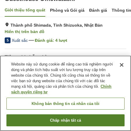
Giới thiệu tổng quát
Phòng và Gói giá
Đánh giá
Thông ti
Thành phố Shimada, Tỉnh Shizuoka, Nhật Bản
Hiển thị trên bản đồ
Xuất sắc
Đánh giá:
4
lượt
5
Tiện nghi chỗ nghỉ
Website này sử dụng cookie để nâng cao trải nghiệm người
Bãi đỗ xe
dùng và phân tích hiệu suất với lưu lượng truy cập trên
website của chúng tôi. Chúng tôi cũng chia sẻ thông tin về
Trang chủ
việc bạn sử dụng website của chúng tôi với các đối tác
Nhật Bản
Tỉnh Shizuoka
Thành phố Shimada
Guesthouse Oinowatashi
mạng xã hội, quảng cáo và phân tích của chúng tôi.
Chính
sách quyền riêng tư
Không bán thông tin cá nhân của tôi
Chấp nhận tất cả
Tìm phòng trống