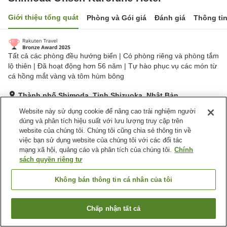
Giới thiệu tổng quát
Phòng và Gói giá
Đánh giá
Thông ti
Tất cả các phòng đều hướng biển | Có phòng riêng và phòng tắm
lộ thiên | Đã hoạt động hơn 56 năm | Tự hào phục vụ các món từ
cá hồng mắt vàng và tôm hùm bông
Thành phố Shimoda, Tỉnh Shizuoka, Nhật Bản
Hiển thị trên bản đồ
Website này sử dụng cookie để nâng cao trải nghiệm người
dùng và phân tích hiệu suất với lưu lượng truy cập trên
Tuyệt vời
Đánh giá:
231
lượt
4.3
website của chúng tôi. Chúng tôi cũng chia sẻ thông tin về
việc bạn sử dụng website của chúng tôi với các đối tác
mạng xã hội, quảng cáo và phân tích của chúng tôi.
Chính
Tiện nghi chỗ nghỉ
sách quyền riêng tư
Bãi đỗ xe
Xông hơi
Hồ bơi
Phòng ăn riêng
Không bán thông tin cá nhân của tôi
Trang chủ
Nhật Bản
Tỉnh Shizuoka
Thành phố Shimoda
Chấp nhận tất cả
Tìm phòng trống
Shimoda Onsen Kurofune Hotel