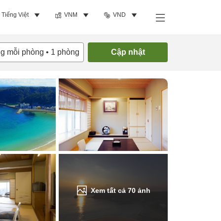
Tiếng Việt
VNM
VND
Tìm phòng trống
ng mỗi phòng
•
1
phòng
Cập nhật
Xem tất cả
70
ảnh