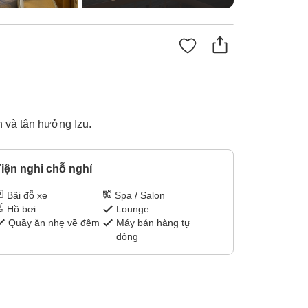
n và tận hưởng Izu.
iện nghi chỗ nghỉ
Bãi đỗ xe
Spa / Salon
Hồ bơi
Lounge
Quầy ăn nhẹ về đêm
Máy bán hàng tự
động