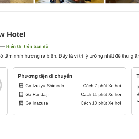
w Hotel
Hiển thị trên bản đồ
ó tầm nhìn hướng ra biển. Đây là vị trí lý tưởng nhất để thư giã
Phương tiện di chuyển
T
Ga Izukyu-Shimoda
Cách
7
phút
Xe hơi
Ga Rendaiji
Cách
11
phút
Xe hơi
Ga Inazusa
Cách
19
phút
Xe hơi