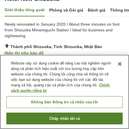
Giới thiệu tổng quát
Phòng và Gói giá
Đánh giá
Thông ti
Newly renovated in January 2020 / About three minutes on foot
from Shizuoka Minamiguchi Station / Ideal for business and
sightseeing.
Thành phố Shizuoka, Tỉnh Shizuoka, Nhật Bản
Hiển thị trên bản đồ
Rất tốt
Đánh giá:
72
lượt
4.1
Website này sử dụng cookie để nâng cao trải nghiệm người
dùng và phân tích hiệu suất với lưu lượng truy cập trên
website của chúng tôi. Chúng tôi cũng chia sẻ thông tin về
Tiện nghi chỗ nghỉ
việc bạn sử dụng website của chúng tôi với các đối tác
mạng xã hội, quảng cáo và phân tích của chúng tôi.
Chính
Bãi đỗ xe
Spa / Salon
sách quyền riêng tư
Nhà hàng
Máy bán hàng tự động
Không bán thông tin cá nhân của tôi
Trang chủ
Nhật Bản
Tỉnh Shizuoka
Thành phố Shizuoka
Hotel New Shizuoka
Chấp nhận tất cả
Tìm phòng trống