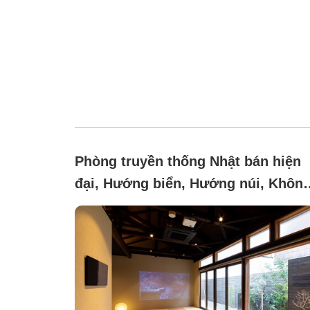
Phòng truyền thống Nhật bán hiện
đại, Hướng biển, Hướng núi, Khôn
hút thuốc (Amber KOHAKU [No pet
allowed])