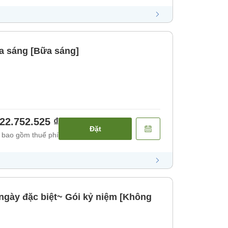
a sáng [Bữa sáng]
22.752.525 ₫
Đặt
 bao gồm thuế phí
ngày đặc biệt~ Gói kỷ niệm [Không