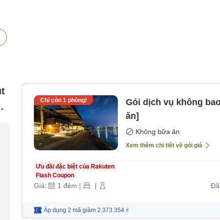
t
Chỉ còn
1
phòng!
Gói dịch vụ không ba
ăn]
Không bữa ăn
Xem thêm chi tiết về gói giá
Ưu đãi đặc biệt của Rakuten
Flash Coupon
Giá:
1
đêm
|
|
Đã
Áp dụng 2 mã
giảm
2.373.354 ₫