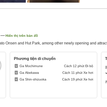
Hiển thị trên bản đồ
ato Onsen and Hut Park, among other newly opening and attract
Phương tiện di chuyển
T
Ga Mochimune
Cách
12
phút
Đi bộ
Ga Abekawa
Cách
11
phút
Xe hơi
Ga Shin-shizuoka
Cách
19
phút
Xe hơi