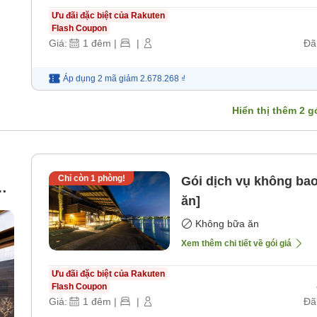
Ưu đãi đặc biệt của Rakuten
Flash Coupon
Giá:
1
đêm
|
|
Đã
Áp dụng 2 mã
giảm
2.678.268 ₫
Hiển thị thêm
2
gó
Chỉ còn
1
phòng!
Gói dịch vụ không ba
g
ăn]
s
Không bữa ăn
Xem thêm chi tiết về gói giá
Ưu đãi đặc biệt của Rakuten
Flash Coupon
Giá:
1
đêm
|
|
Đã