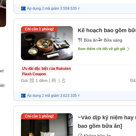
Áp dụng 2 mã
giảm
3.559.535 ₫
Chỉ còn
1
phòng!
Kế hoạch bao gồm bữ
Bữa ăn
Bữa sáng
Xem thêm chi tiết về gói giá
Ưu đãi đặc biệt của Rakuten
et
Flash Coupon
Giá:
1
đêm
|
|
Đã
iệt
Áp dụng 2 mã
giảm
3.623.335 ₫
Chỉ còn
1
phòng!
~Vào dịp kỷ niệm hay 
bao gồm bữa ăn]
Không bữa ăn