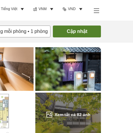
Tiếng Việt
VNM
VND
Tìm phòng trống
ng mỗi phòng
•
1
phòng
Cập nhật
Xem tất cả
82
ảnh