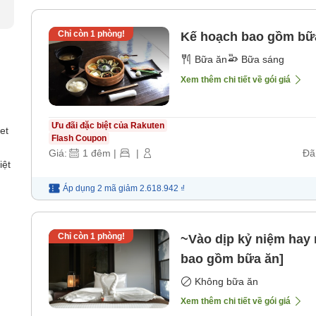
Chỉ còn
1
phòng!
Kế hoạch bao gồm bữ
Bữa ăn
Bữa sáng
Xem thêm chi tiết về gói giá
Ưu đãi đặc biệt của Rakuten
et
Flash Coupon
Giá:
1
đêm
|
|
Đã
iệt
Áp dụng 2 mã
giảm
2.618.942 ₫
Chỉ còn
1
phòng!
~Vào dịp kỷ niệm hay 
bao gồm bữa ăn]
Không bữa ăn
Xem thêm chi tiết về gói giá