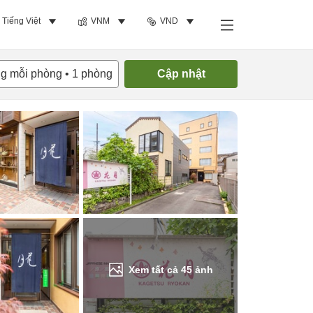
Tiếng Việt
VNM
VND
Tìm phòng trống
ng mỗi phòng
•
1
phòng
Cập nhật
Xem tất cả
45
ảnh