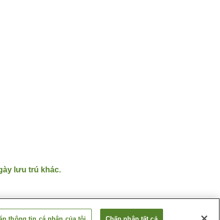
gày lưu trú khác.
n thông tin cá nhân của tôi
Chấp nhận tất cả