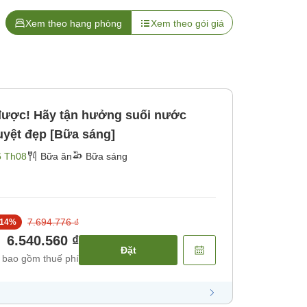
Xem theo hạng phòng
Xem theo gói giá
được! Hãy tận hưởng suối nước
uyệt đẹp [Bữa sáng]
6 Th08
Bữa ăn
Bữa sáng
7.694.776 ₫
14
%
6.540.560 ₫
Đặt
 bao gồm thuế phí