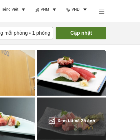
Tiếng Việt
VNM
VND
Tìm phòng trống
ng mỗi phòng
•
1
phòng
Cập nhật
Xem tất cả
25
ảnh