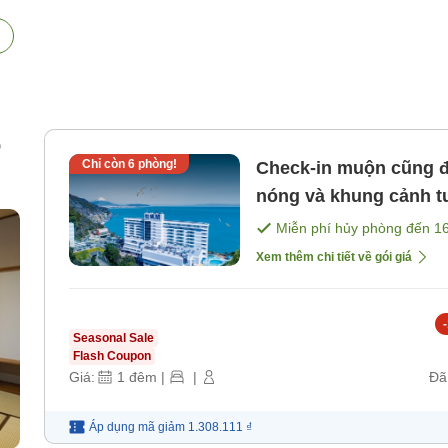
p
Chỉ còn
6
phòng!
Check-in muộn cũng 
nóng và khung cảnh t
Miễn phí hủy phòng đến
1
Xem thêm chi tiết về gói giá
-
Seasonal Sale
Flash Coupon
Giá:
1
đêm
|
|
Đã
Áp dụng mã
giảm
1.308.111 ₫