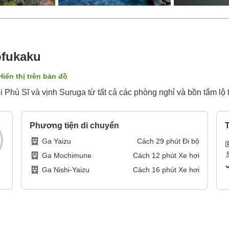
ofukaku
Hiển thị trên bản đồ
hú Sĩ và vịnh Suruga từ tất cả các phòng nghỉ và bồn tắm lộ 
Phương tiện di chuyển
T
Ga Yaizu
Cách
29
phút
Đi bộ
Ga Mochimune
Cách
12
phút
Xe hơi
Ga Nishi-Yaizu
Cách
16
phút
Xe hơi