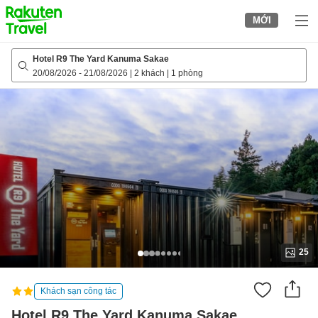
to
MỚI
top
page
Hotel R9 The Yard Kanuma Sakae
20/08/2026
-
21/08/2026
|
2 khách
|
1 phòng
25
Khách sạn công tác
Hotel R9 The Yard Kanuma Sakae