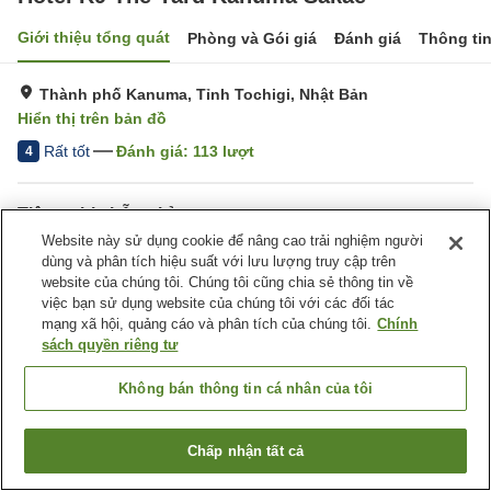
Giới thiệu tổng quát
Phòng và Gói giá
Đánh giá
Thông ti
Thành phố Kanuma, Tỉnh Tochigi, Nhật Bản
Hiển thị trên bản đồ
Rất tốt
Đánh giá:
113
lượt
4
Tiện nghi chỗ nghỉ
Website này sử dụng cookie để nâng cao trải nghiệm người
Wi-Fi
Hoàn toàn không hút thuốc
dùng và phân tích hiệu suất với lưu lượng truy cập trên
Khu hút thuốc riêng
Máy bán hàng tự động
website của chúng tôi. Chúng tôi cũng chia sẻ thông tin về
việc bạn sử dụng website của chúng tôi với các đối tác
mạng xã hội, quảng cáo và phân tích của chúng tôi.
Chính
Trang chủ
Nhật Bản
Tỉnh Tochigi
Thành phố Kanuma
sách quyền riêng tư
Hotel R9 The Yard Kanuma Sakae
Không bán thông tin cá nhân của tôi
Chấp nhận tất cả
Tìm phòng trống