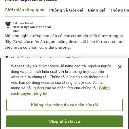
Giới thiệu tổng quát
Phòng và Gói giá
Đánh giá
Thông ti
Một khu nghỉ dưỡng cao cấp có các cơ sở vật chất được trang bị
đầy đủ và các món ăn ngon miệng được chế biến từ rau quả tươi
theo mùa có chọn lọc ở địa phương.
Thị trấn Nasu, Tỉnh Tochigi, Nhật Bản
Hiển thị trên bản đồ
Website này sử dụng cookie để nâng cao trải nghiệm người
dùng và phân tích hiệu suất với lưu lượng truy cập trên
Tuyệt vời
Đánh giá:
1,253
lượt
4.4
website của chúng tôi. Chúng tôi cũng chia sẻ thông tin về
việc bạn sử dụng website của chúng tôi với các đối tác
mạng xã hội, quảng cáo và phân tích của chúng tôi.
Chính
Tiện nghi chỗ nghỉ
sách quyền riêng tư
Bãi đỗ xe
Bể sục
Xông hơi
Spa / Salon
Không bán thông tin cá nhân của tôi
Trang chủ
Nhật Bản
Tỉnh Tochigi
Thị trấn Nasu
Chấp nhận tất cả
Tìm phòng trống
Hotel Epinard Nasu