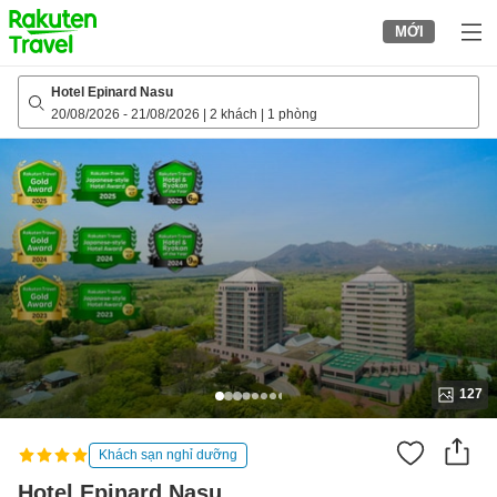
to
MỚI
top
page
Hotel Epinard Nasu
20/08/2026
-
21/08/2026
|
2 khách
|
1 phòng
127
Khách sạn nghỉ dưỡng
Hotel Epinard Nasu