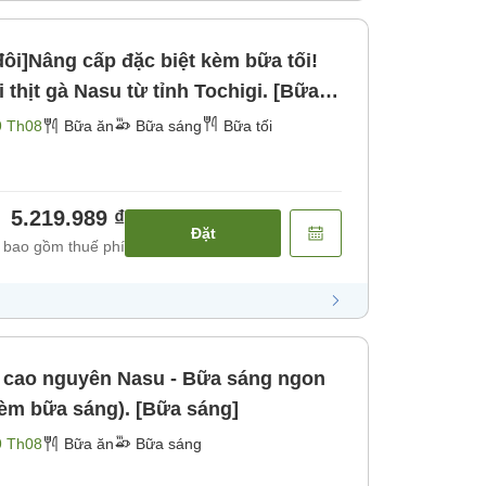
ôi]Nâng cấp đặc biệt kèm bữa tối!
 thịt gà Nasu từ tỉnh Tochigi. [Bữa
9 Th08
Bữa ăn
Bữa sáng
Bữa tối
5.219.989 ₫
Đặt
 bao gồm thuế phí
 cao nguyên Nasu - Bữa sáng ngon
kèm bữa sáng). [Bữa sáng]
9 Th08
Bữa ăn
Bữa sáng