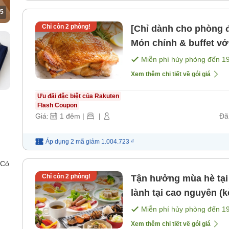
5
Chỉ còn
2
phòng!
[Chỉ dành cho phòng đ
Món chính & buffet với
sáng] [Bữa tối]
Miễn phí hủy phòng đến
1
Xem thêm chi tiết về gói giá
Ưu đãi đặc biệt của Rakuten
Flash Coupon
Giá:
1
đêm
|
|
Đã
Áp dụng 2 mã
giảm
1.004.723 ₫
 Có
Chỉ còn
2
phòng!
Tận hưởng mùa hè tại
lành tại cao nguyên (
Miễn phí hủy phòng đến
1
Xem thêm chi tiết về gói giá