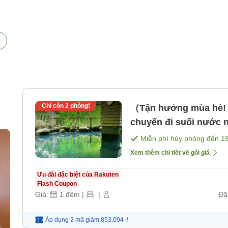
,
Chỉ còn
2
phòng!
（Tận hưởng mùa hè! 
chuyến đi suối nước 
[Không bao gồm bữa 
Miễn phí hủy phòng đến
1
Xem thêm chi tiết về gói giá
Ưu đãi đặc biệt của Rakuten
Flash Coupon
Giá:
1
đêm
|
|
Đã
Áp dụng 2 mã
giảm
853.094 ₫