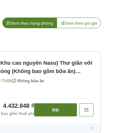
Xem theo hạng phòng
Xem theo gói giá
Khu cao nguyên Nasu) Thư giãn với
nóng (Không bao gồm bữa ăn)
ăn]
9 Th08
Không bữa ăn
4.432.848 ₫
Đặt
 bao gồm thuế phí