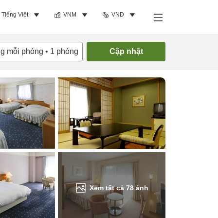
Tiếng Việt
VNM
VND
Tìm phòng trống
ng mỗi phòng
•
1
phòng
Cập nhật
Xem tất cả
78
ảnh