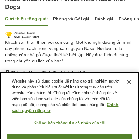
Dogs
Giới thiệu tổng quát
Phòng và Gói giá
Đánh giá
Thông ti
Khách sạn thân thiện với cún cưng. Một khu nghỉ dưỡng ẩn mình
đầy phong cách trong vùng cao nguyên Nasu. Nơi lưu trú là
những căn nhà gỗ được thiết kế biệt lập. Hãy đưa Fido đi cùng
trong chuyến du lịch của bạn!
Thị trấn Nasu, Tỉnh Tochigi, Nhật Bản
Hiển thị trên bản đồ
Website này sử dụng cookie để nâng cao trải nghiệm người
dùng và phân tích hiệu suất với lưu lượng truy cập trên
Tuyệt vời
Đánh giá:
139
lượt
4.3
website của chúng tôi. Chúng tôi cũng chia sẻ thông tin về
việc bạn sử dụng website của chúng tôi với các đối tác
mạng xã hội, quảng cáo và phân tích của chúng tôi.
Chính
Tiện nghi chỗ nghỉ
sách quyền riêng tư
Nhà hàng
Phòng ăn riêng
Thân thiện với thú cưng
Máy bán hàng tự động
Không bán thông tin cá nhân của tôi
Trang chủ
Nhật Bản
Tỉnh Tochigi
Thị trấn Nasu