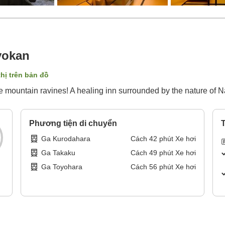
yokan
thị trên bản đồ
he mountain ravines! A healing inn surrounded by the nature of N
Phương tiện di chuyển
T
Ga Kurodahara
Cách
42
phút
Xe hơi
Ga Takaku
Cách
49
phút
Xe hơi
Ga Toyohara
Cách
56
phút
Xe hơi