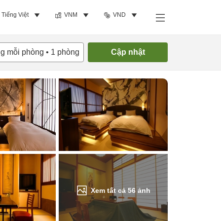
Tiếng Việt
VNM
VND
Tìm phòng trống
ng mỗi phòng
•
1
phòng
Cập nhật
Xem tất cả
56
ảnh