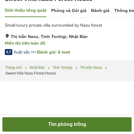
Giới thiệu tổng quát
Phòng và Gói giá
Đánh giá
Thông ti
Small luxury private villa surrounded by Nasu forest
Thị trấn Nasu, Tỉnh Tochigi, Nhật Bản
Hiển thị trên bản đồ
Xuất sắc
Đánh giá:
6
lượt
4.7
Trang chủ
Nhật Bản
Tỉnh Tochigi
Thị trấn Nasu
Sweet Villa Nasu Forest House
Tìm phòng trống