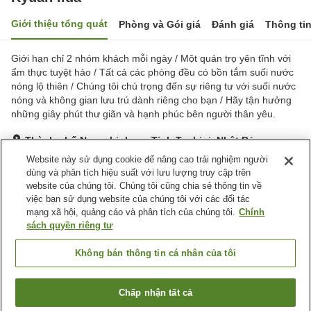
Giới thiệu tổng quát
Phòng và Gói giá
Đánh giá
Thông ti
Giới hạn chỉ 2 nhóm khách mỗi ngày / Một quán trọ yên tĩnh với
ẩm thực tuyệt hảo / Tất cả các phòng đều có bồn tắm suối nước
nóng lộ thiên / Chúng tôi chú trọng đến sự riêng tư với suối nước
nóng và không gian lưu trú dành riêng cho bạn / Hãy tận hưởng
những giây phút thư giãn và hạnh phúc bên người thân yêu.
Thành phố Nasushiobara, Tỉnh Tochigi, Nhật Bản
Hiển thị trên bản đồ
Website này sử dụng cookie để nâng cao trải nghiệm người
dùng và phân tích hiệu suất với lưu lượng truy cập trên
Xuất sắc
Đánh giá:
28
lượt
4.9
website của chúng tôi. Chúng tôi cũng chia sẻ thông tin về
việc bạn sử dụng website của chúng tôi với các đối tác
mạng xã hội, quảng cáo và phân tích của chúng tôi.
Chính
Tiện nghi chỗ nghỉ
sách quyền riêng tư
Wi-Fi
Suối nước nóng trong nhà
Khu hút thuốc riêng
Bãi đỗ xe miễn phí
Không bán thông tin cá nhân của tôi
Trang chủ
Nhật Bản
Tỉnh Tochigi
Thành phố Nasushiobara
Chấp nhận tất cả
Tìm phòng trống
Kyuan Iida