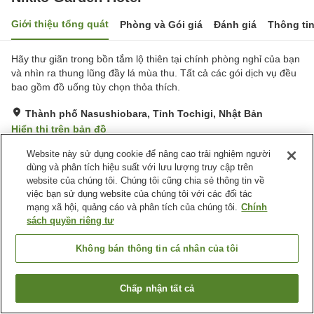
Giới thiệu tổng quát
Phòng và Gói giá
Đánh giá
Thông ti
Hãy thư giãn trong bồn tắm lộ thiên tại chính phòng nghỉ của bạn
và nhìn ra thung lũng đầy lá mùa thu. Tất cả các gói dịch vụ đều
bao gồm đồ uống tùy chọn thỏa thích.
Thành phố Nasushiobara, Tỉnh Tochigi, Nhật Bản
Hiển thị trên bản đồ
Rất tốt
Đánh giá:
160
lượt
4.2
Website này sử dụng cookie để nâng cao trải nghiệm người
dùng và phân tích hiệu suất với lưu lượng truy cập trên
website của chúng tôi. Chúng tôi cũng chia sẻ thông tin về
Tiện nghi chỗ nghỉ
việc bạn sử dụng website của chúng tôi với các đối tác
mạng xã hội, quảng cáo và phân tích của chúng tôi.
Chính
Wi-Fi
Suối nước nóng trong nhà
sách quyền riêng tư
Phòng tập gym
Lounge
Không bán thông tin cá nhân của tôi
Trang chủ
Nhật Bản
Tỉnh Tochigi
Thành phố Nasushiobara
Nikko Garden Hotel
Chấp nhận tất cả
Tìm phòng trống