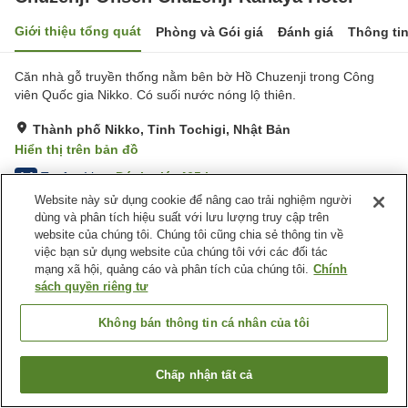
Giới thiệu tổng quát
Phòng và Gói giá
Đánh giá
Thông ti
Căn nhà gỗ truyền thống nằm bên bờ Hồ Chuzenji trong Công
viên Quốc gia Nikko. ​Có suối nước nóng lộ thiên.
Thành phố Nikko, Tỉnh Tochigi, Nhật Bản
Hiển thị trên bản đồ
Tuyệt vời
Đánh giá:
465
lượt
4.4
Website này sử dụng cookie để nâng cao trải nghiệm người
dùng và phân tích hiệu suất với lưu lượng truy cập trên
Tiện nghi chỗ nghỉ
website của chúng tôi. Chúng tôi cũng chia sẻ thông tin về
việc bạn sử dụng website của chúng tôi với các đối tác
Bãi đỗ xe
Spa / Salon
mạng xã hội, quảng cáo và phân tích của chúng tôi.
Chính
Nhà hàng
Bar
sách quyền riêng tư
Trang chủ
Nhật Bản
Tỉnh Tochigi
Thành phố Nikko
Không bán thông tin cá nhân của tôi
Chuzenji Onsen Chuzenji Kanaya Hotel
Chấp nhận tất cả
Tìm phòng trống