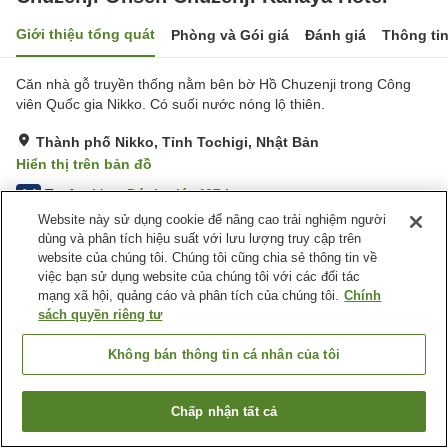
Giới thiệu tổng quát
Phòng và Gói giá
Đánh giá
Thông ti
Căn nhà gỗ truyền thống nằm bên bờ Hồ Chuzenji trong Công
viên Quốc gia Nikko. ​Có suối nước nóng lộ thiên.
Thành phố Nikko, Tỉnh Tochigi, Nhật Bản
Hiển thị trên bản đồ
Tuyệt vời
Đánh giá:
467
lượt
4.4
Website này sử dụng cookie để nâng cao trải nghiệm người
dùng và phân tích hiệu suất với lưu lượng truy cập trên
Tiện nghi chỗ nghỉ
website của chúng tôi. Chúng tôi cũng chia sẻ thông tin về
việc bạn sử dụng website của chúng tôi với các đối tác
Bãi đỗ xe
Spa / Salon
mạng xã hội, quảng cáo và phân tích của chúng tôi.
Chính
Nhà hàng
Bar
sách quyền riêng tư
Trang chủ
Nhật Bản
Tỉnh Tochigi
Thành phố Nikko
Không bán thông tin cá nhân của tôi
Chuzenji Onsen Chuzenji Kanaya Hotel
Chấp nhận tất cả
Tìm phòng trống