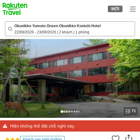
to
MỚI
top
page
Okunikko Yumoto Onsen Okunikko Konishi Hotel
22/08/2026
-
23/08/2026
|
2 khách
|
1 phòng
71
Hiện không thể đặt chỗ nghỉ này.
Khách sạn nghỉ dưỡng