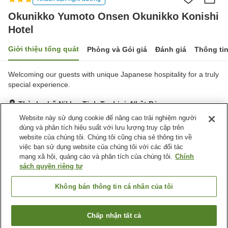
Okunikko Yumoto Onsen Okunikko Konishi
Hotel
Giới thiệu tổng quát
Phòng và Gói giá
Đánh giá
Thông ti
Welcoming our guests with unique Japanese hospitality for a truly
special experience.
Thành phố Nikko, Tỉnh Tochigi, Nhật Bản
Hiển thị trên bản đồ
Website này sử dụng cookie để nâng cao trải nghiệm người
dùng và phân tích hiệu suất với lưu lượng truy cập trên
Rất tốt
Đánh giá:
63
lượt
4.2
website của chúng tôi. Chúng tôi cũng chia sẻ thông tin về
việc bạn sử dụng website của chúng tôi với các đối tác
mạng xã hội, quảng cáo và phân tích của chúng tôi.
Chính
Tiện nghi chỗ nghỉ
sách quyền riêng tư
Bãi đỗ xe
Nhà hàng
Lounge
Cafe
Không bán thông tin cá nhân của tôi
Trang chủ
Nhật Bản
Tỉnh Tochigi
Thành phố Nikko
Chấp nhận tất cả
Tìm phòng trống
Okunikko Yumoto Onsen Okunikko Konishi Hotel