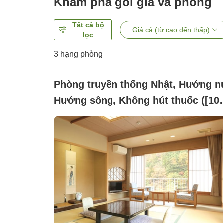
Khám phá gói giá và phòng
Tất cả bộ
Giá cả (từ cao đến thấp)
lọc
3
hạng phòng
Phòng truyền thống Nhật, Hướng nú
Hướng sông, Không hút thuốc ([10
chiếu]Phòng nghỉ thoải mái nhìn ra
sông Kinugawa.)