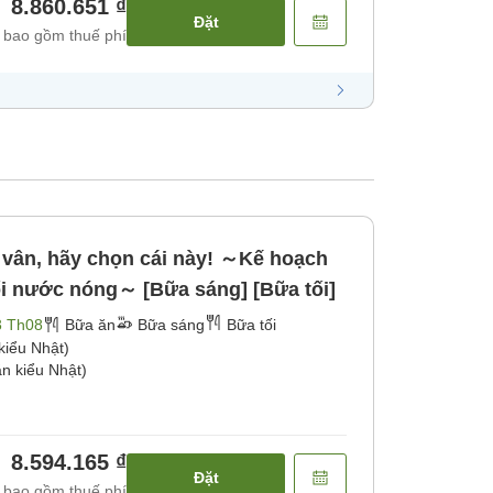
8.860.651 ₫
Đặt
 bao gồm thuế phí
 vân, hãy chọn cái này! ～Kế hoạch
i nước nóng～ [Bữa sáng] [Bữa tối]
3 Th08
Bữa ăn
Bữa sáng
Bữa tối
kiểu Nhật)
n kiểu Nhật)
8.594.165 ₫
Đặt
 bao gồm thuế phí