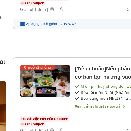
Flash Coupon
Giá:
1
đêm
|
|
Đã
g
Áp dụng 2 mã
giảm
1.705.674 ₫
út
Chỉ còn
2
phòng!
[Tiêu chuẩn]Nếu phân
,
cơ bản tận hưởng suố
Miễn phí hủy phòng đến
1
Bữa tối món Nhật (Nhà ăn 
Bữa sáng món Nhật (Nhà ă
Xem thêm chi tiết về gói giá
Ưu đãi đặc biệt của Rakuten
Flash Coupon
Giá:
1
đêm
|
|
Đã