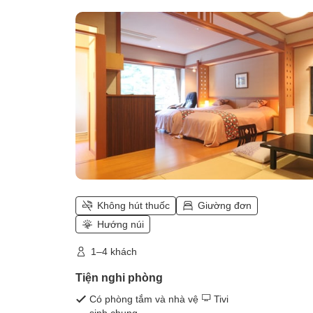
sông, Không hút thuốc (Phòng kiểu
Nhật kết hợp phương Tây với phòn
đôi + phòng kiểu Nhật 6 chiếu, nhìn
ra sông Kinugawa.)
Không hút thuốc
Giường đơn
Hướng núi
1–4 khách
Tiện nghi phòng
Có phòng tắm và nhà vệ
Tivi
sinh chung