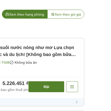
Xem theo hạng phòng
Xem theo gói giá
uối nước nóng như mơ Lựa chọn
c và du lịch! [Không bao gồm bữa
3 Th08
Không bữa ăn
5.226.451 ₫
Đặt
 bao gồm thuế phí