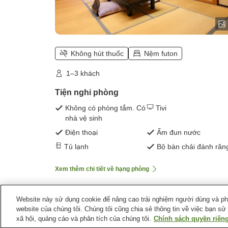
Không hút thuốc
Nệm futon
1–3 khách
Tiện nghi phòng
Không có phòng tắm. Có
Tivi
nhà vệ sinh
Điện thoại
Ấm đun nước
Tủ lạnh
Bộ bàn chải đánh răn
Xem thêm chi tiết về hạng phòng
Website này sử dụng cookie để nâng cao trải nghiệm người dùng và phân
website của chúng tôi. Chúng tôi cũng chia sẻ thông tin về việc bạn sử
Trang chủ
Nhật Bản
Tỉnh Tochigi
Thành phố Nikk
xã hội, quảng cáo và phân tích của chúng tôi.
Chính sách quyền riêng