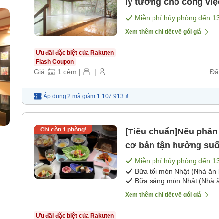
lý tưởng cho công việ
ăn]
Miễn phí hủy phòng đến
1
g
Xem thêm chi tiết về gói giá
Ưu đãi đặc biệt của Rakuten
Flash Coupon
Giá:
1
đêm
|
|
Đã
Áp dụng 2 mã
giảm
1.107.913 ₫
Chỉ còn
1
phòng!
[Tiêu chuẩn]Nếu phân
cơ bản tận hưởng suố
Miễn phí hủy phòng đến
1
Bữa tối món Nhật (Nhà ăn 
Bữa sáng món Nhật (Nhà ă
Xem thêm chi tiết về gói giá
Ưu đãi đặc biệt của Rakuten