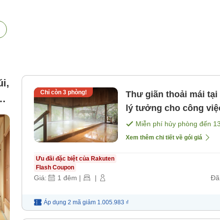
i,
Chỉ còn
3
phòng!
Thư giãn thoải mái tại s
lý tưởng cho công việ
ăn]
Miễn phí hủy phòng đến
1
Xem thêm chi tiết về gói giá
Ưu đãi đặc biệt của Rakuten
Flash Coupon
Giá:
1
đêm
|
|
Đã
Áp dụng 2 mã
giảm
1.005.983 ₫