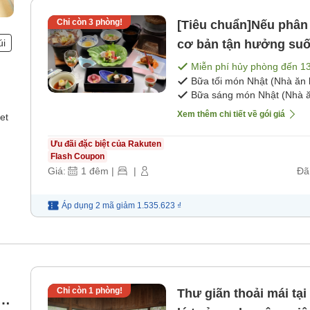
Chỉ còn
3
phòng!
[Tiêu chuẩn]Nếu phân
úi
cơ bản tận hưởng suố
Miễn phí hủy phòng đến
1
Bữa tối món Nhật (Nhà ăn 
Bữa sáng món Nhật (Nhà ă
Xem thêm chi tiết về gói giá
et
Ưu đãi đặc biệt của Rakuten
Flash Coupon
Giá:
1
đêm
|
|
Đã
Áp dụng 2 mã
giảm
1.535.623 ₫
Chỉ còn
1
phòng!
Thư giãn thoải mái tại s
ng