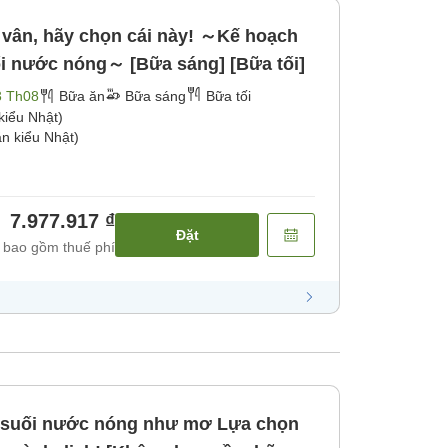
 vân, hãy chọn cái này! ～Kế hoạch
i nước nóng～ [Bữa sáng] [Bữa tối]
3 Th08
Bữa ăn
Bữa sáng
Bữa tối
kiểu Nhật)
n kiểu Nhật)
7.977.917 ₫
Đặt
 bao gồm thuế phí
uối nước nóng như mơ Lựa chọn