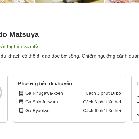
do Matsuya
iển thị trên bản đồ
y du khách có thể đi dạo dọc bờ sông. Chiêm ngưỡng cảnh quan 
Phương tiện di chuyển
T
Ga Kinugawa-koen
Cách
3
phút
Đi bộ
Ga Shin-fujiwara
Cách
3
phút
Xe hơi
Ga Ryuokyo
Cách
6
phút
Xe hơi