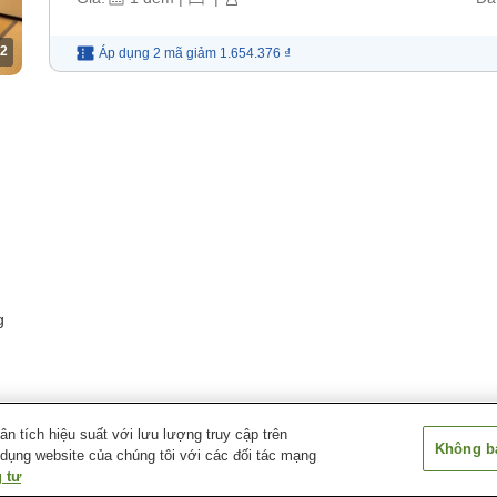
2
Áp dụng 2 mã
giảm
1.654.376 ₫
g
 tích hiệu suất với lưu lượng truy cập trên
Không bá
 dụng website của chúng tôi với các đối tác mạng
o
Kinugawa Onsen Hana no Yado Matsuya
 tư