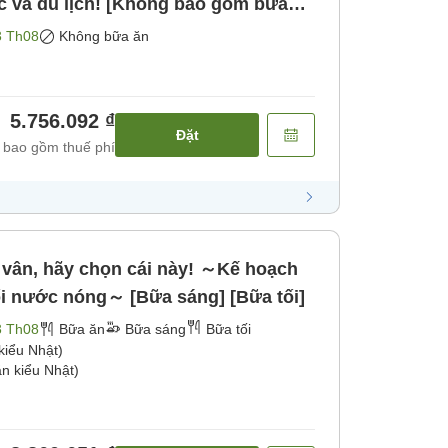
c và du lịch! [Không bao gồm bữa
3 Th08
Không bữa ăn
5.756.092 ₫
Đặt
 bao gồm thuế phí
 vân, hãy chọn cái này! ～Kế hoạch
i nước nóng～ [Bữa sáng] [Bữa tối]
3 Th08
Bữa ăn
Bữa sáng
Bữa tối
kiểu Nhật)
n kiểu Nhật)