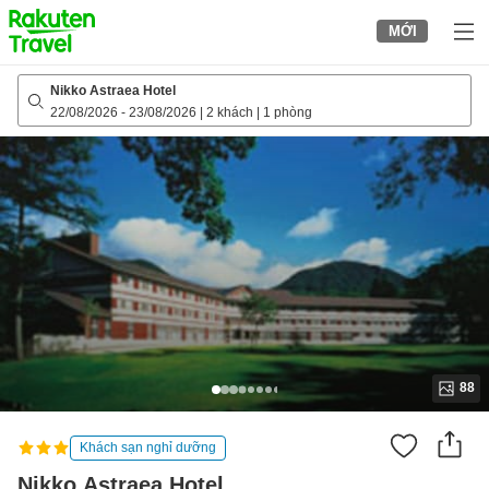
to
MỚI
top
page
Nikko Astraea Hotel
22/08/2026
-
23/08/2026
|
2 khách
|
1 phòng
88
Khách sạn nghỉ dưỡng
Nikko Astraea Hotel