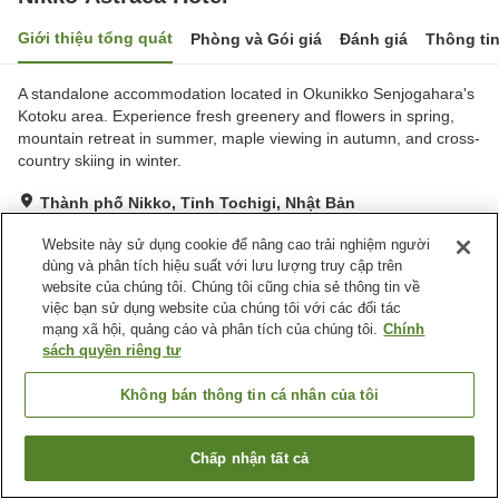
Giới thiệu tổng quát
Phòng và Gói giá
Đánh giá
Thông ti
A standalone accommodation located in Okunikko Senjogahara's
Kotoku area. Experience fresh greenery and flowers in spring,
mountain retreat in summer, maple viewing in autumn, and cross-
country skiing in winter.
Thành phố Nikko, Tỉnh Tochigi, Nhật Bản
Hiển thị trên bản đồ
Website này sử dụng cookie để nâng cao trải nghiệm người
Rất tốt
Đánh giá:
194
lượt
4.2
dùng và phân tích hiệu suất với lưu lượng truy cập trên
website của chúng tôi. Chúng tôi cũng chia sẻ thông tin về
việc bạn sử dụng website của chúng tôi với các đối tác
Tiện nghi chỗ nghỉ
mạng xã hội, quảng cáo và phân tích của chúng tôi.
Chính
sách quyền riêng tư
Bãi đỗ xe
Nhà hàng
Lounge
Máy bán hàng tự động
Không bán thông tin cá nhân của tôi
Trang chủ
Nhật Bản
Tỉnh Tochigi
Thành phố Nikko
Chấp nhận tất cả
Nikko Astraea Hotel
Tìm phòng trống