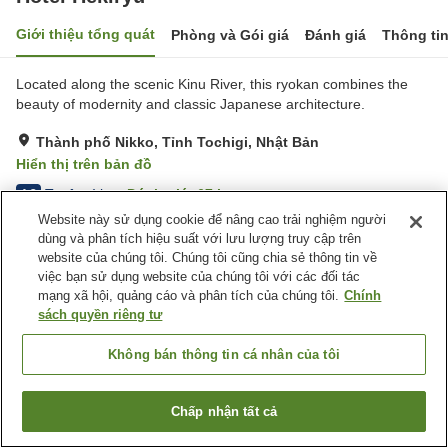
Giới thiệu tổng quát
Phòng và Gói giá
Đánh giá
Thông ti
Located along the scenic Kinu River, this ryokan combines the
beauty of modernity and classic Japanese architecture.
Thành phố Nikko, Tỉnh Tochigi, Nhật Bản
Hiển thị trên bản đồ
Tuyệt vời
Đánh giá:
67
lượt
4.3
Website này sử dụng cookie để nâng cao trải nghiệm người
dùng và phân tích hiệu suất với lưu lượng truy cập trên
Tiện nghi chỗ nghỉ
website của chúng tôi. Chúng tôi cũng chia sẻ thông tin về
việc bạn sử dụng website của chúng tôi với các đối tác
Bãi đỗ xe
Nhà hàng
mạng xã hội, quảng cáo và phân tích của chúng tôi.
Chính
Cửa hàng
Phòng họp
sách quyền riêng tư
Trang chủ
Nhật Bản
Tỉnh Tochigi
Thành phố Nikko
Không bán thông tin cá nhân của tôi
Hotel Hekiryu
Chấp nhận tất cả
Tìm phòng trống