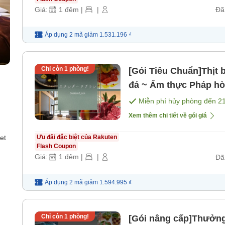
Giá:
1
đêm
|
|
Đã
Áp dụng 2 mã
giảm
1.531.196 ₫
Chỉ còn
1
phòng!
[Gói Tiêu Chuẩn]Thịt 
đá ~ Ẩm thực Pháp hò
sáng] [Bữa tối]
Miễn phí hủy phòng đến
2
Xem thêm chi tiết về gói giá
et
Ưu đãi đặc biệt của Rakuten
Flash Coupon
Giá:
1
đêm
|
|
Đã
Áp dụng 2 mã
giảm
1.594.995 ₫
Chỉ còn
1
phòng!
[Gói nâng cấp]Thưởng 