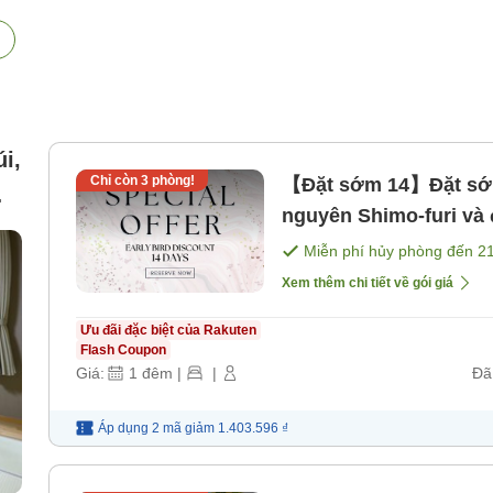
i,
Chỉ còn
3
phòng!
【Đặt sớm 14】Đặt sớm
nguyên Shimo-furi v
bữa ăn】 [Bữa sáng] [
Miễn phí hủy phòng đến
2
Xem thêm chi tiết về gói giá
Ưu đãi đặc biệt của Rakuten
Flash Coupon
Giá:
1
đêm
|
|
Đã
Áp dụng 2 mã
giảm
1.403.596 ₫