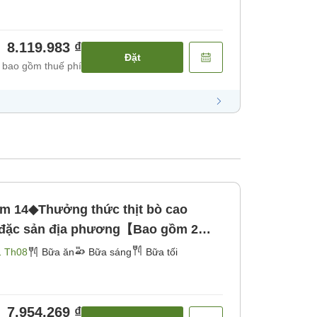
8.119.983 ₫
Đặt
 bao gồm thuế phí
 14◆Thưởng thức thịt bò cao
à đặc sản địa phương【Bao gồm 2
Bữa tối]
1 Th08
Bữa ăn
Bữa sáng
Bữa tối
7.954.269 ₫