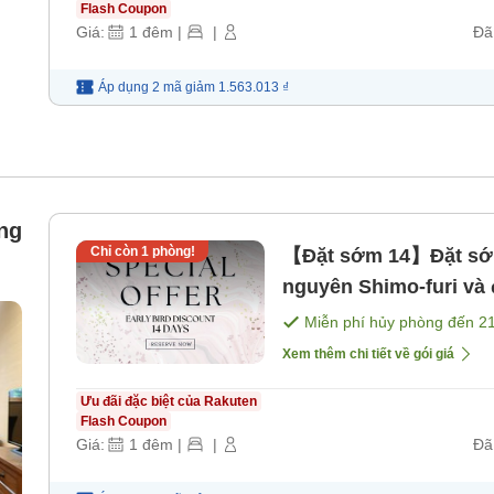
Flash Coupon
Giá:
1
đêm
|
|
Đã
Áp dụng 2 mã
giảm
1.563.013 ₫
ng
Chỉ còn
1
phòng!
【Đặt sớm 14】Đặt sớm
)
nguyên Shimo-furi v
bữa ăn】 [Bữa sáng] [
Miễn phí hủy phòng đến
2
Xem thêm chi tiết về gói giá
Ưu đãi đặc biệt của Rakuten
Flash Coupon
Giá:
1
đêm
|
|
Đã