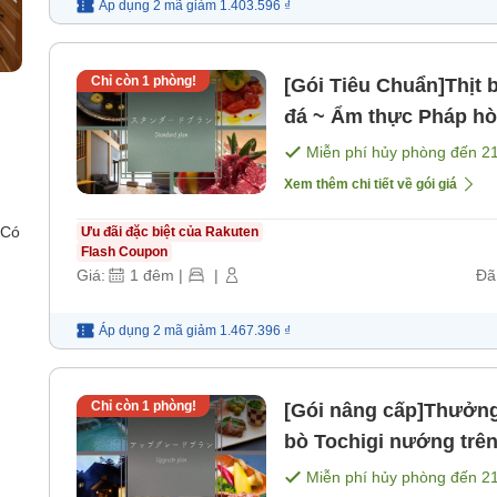
Áp dụng 2 mã
giảm
1.403.596 ₫
Chỉ còn
1
phòng!
[Gói Tiêu Chuẩn]Thịt 
đá ~ Ẩm thực Pháp hò
sáng] [Bữa tối]
Miễn phí hủy phòng đến
2
Xem thêm chi tiết về gói giá
 Có
Ưu đãi đặc biệt của Rakuten
Flash Coupon
Giá:
1
đêm
|
|
Đã
Áp dụng 2 mã
giảm
1.467.396 ₫
Chỉ còn
1
phòng!
[Gói nâng cấp]Thưởng 
bò Tochigi nướng trên 
sáng] [Bữa tối]
Miễn phí hủy phòng đến
2