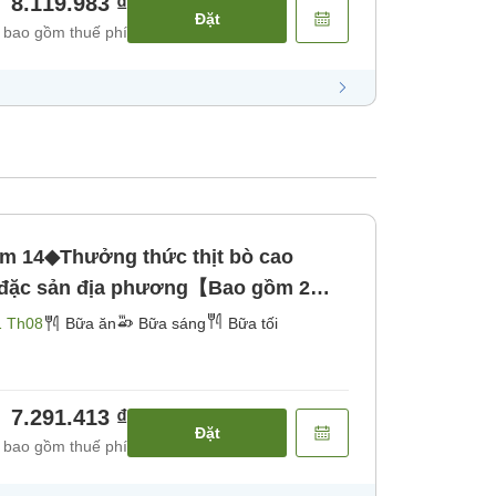
8.119.983 ₫
Đặt
 bao gồm thuế phí
 14◆Thưởng thức thịt bò cao
à đặc sản địa phương【Bao gồm 2
Bữa tối]
1 Th08
Bữa ăn
Bữa sáng
Bữa tối
7.291.413 ₫
Đặt
 bao gồm thuế phí