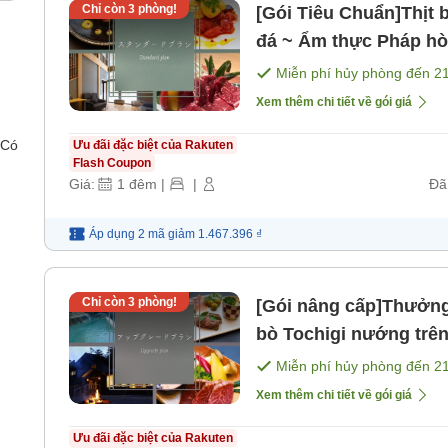
Chỉ còn
3
phòng!
[Gói Tiêu Chuẩn]Thịt 
đá ~ Ẩm thực Pháp hò
sáng] [Bữa tối]
Miễn phí hủy phòng đến
2
Xem thêm chi tiết về gói giá
 Có
Ưu đãi đặc biệt của Rakuten
Flash Coupon
Giá:
1
đêm
|
|
Đã
Áp dụng 2 mã
giảm
1.467.396 ₫
Chỉ còn
3
phòng!
[Gói nâng cấp]Thưởng 
bò Tochigi nướng trên 
sáng] [Bữa tối]
Miễn phí hủy phòng đến
2
Xem thêm chi tiết về gói giá
Ưu đãi đặc biệt của Rakuten