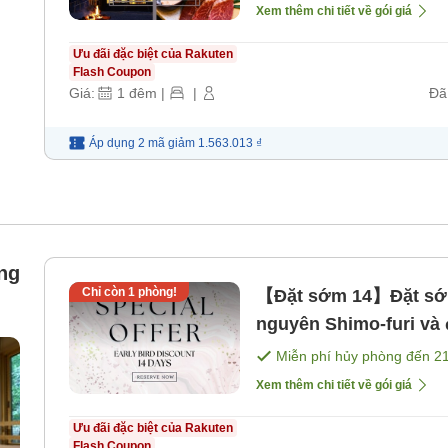
Xem thêm chi tiết về gói giá
Ưu đãi đặc biệt của Rakuten
Flash Coupon
Giá:
1
đêm
|
|
Đã
Áp dụng 2 mã
giảm
1.563.013 ₫
ng
Chỉ còn
1
phòng!
【Đặt sớm 14】Đặt sớm
nguyên Shimo-furi v
bữa ăn】 [Bữa sáng] [
Miễn phí hủy phòng đến
2
Xem thêm chi tiết về gói giá
Ưu đãi đặc biệt của Rakuten
Flash Coupon