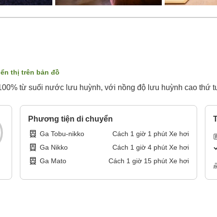
iển thị trên bản đồ
0% từ suối nước lưu huỳnh, với nồng độ lưu huỳnh cao thứ tư
Phương tiện di chuyển
T
Ga Tobu-nikko
Cách
1
giờ
1
phút
Xe hơi
Ga Nikko
Cách
1
giờ
4
phút
Xe hơi
Ga Mato
Cách
1
giờ
15
phút
Xe hơi