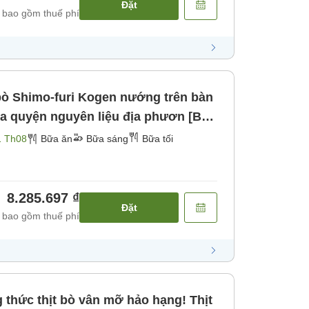
Đặt
 bao gồm thuế phí
bò Shimo-furi Kogen nướng trên bàn
a quyện nguyên liệu địa phươn [Bữa
1 Th08
Bữa ăn
Bữa sáng
Bữa tối
8.285.697 ₫
Đặt
 bao gồm thuế phí
thức thịt bò vân mỡ hảo hạng! Thịt