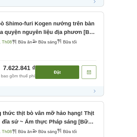
bò Shimo-furi Kogen nướng trên bàn
a quyện nguyên liệu địa phươn [Bữa
1 Th08
Bữa ăn
Bữa sáng
Bữa tối
7.622.841 ₫
Đặt
 bao gồm thuế phí
thức thịt bò vân mỡ hảo hạng! Thịt
đĩa sứ ~ Ẩm thực Pháp sáng [Bữa
1 Th08
Bữa ăn
Bữa sáng
Bữa tối