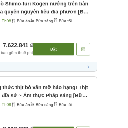
bò Shimo-furi Kogen nướng trên bàn
a quyện nguyên liệu địa phươn [Bữa
1 Th08
Bữa ăn
Bữa sáng
Bữa tối
7.622.841 ₫
Đặt
 bao gồm thuế phí
thức thịt bò vân mỡ hảo hạng! Thịt
đĩa sứ ~ Ẩm thực Pháp sáng [Bữa
1 Th08
Bữa ăn
Bữa sáng
Bữa tối