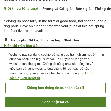
Giới thiệu tổng quát
Phòng và Gói giá
Đánh giá
Thông ti
Serving up hospitality in the form of good food, hot springs, and a
dog park. Have an elegant time with your pups at this hot spring
inn. Just five rooms available!
Thành phố Nikko, Tỉnh Tochigi, Nhật Bản
Hiển thị trên bản đồ
Tuyệt vời
Đánh giá:
67
lượt
4.6
Website này sử dụng cookie để nâng cao trải nghiệm người
dùng và phân tích hiệu suất với lưu lượng truy cập trên
website của chúng tôi. Chúng tôi cũng chia sẻ thông tin về
Tiện nghi chỗ nghỉ
việc bạn sử dụng website của chúng tôi với các đối tác
mạng xã hội, quảng cáo và phân tích của chúng tôi.
Chính
Dịch Vụ Đưa Đón
Giao Hàng Tận Nhà
sách quyền riêng tư
Yêu Cầu Bữa Ăn Riêng
Thân thiện với thú cưng
(Dành Cho Người Dị Ứng)
Không bán thông tin cá nhân của tôi
Trang chủ
Nhật Bản
Tỉnh Tochigi
Thành phố Nikko
Chấp nhận tất cả
Share Resort Animal Goten
Tìm phòng trống