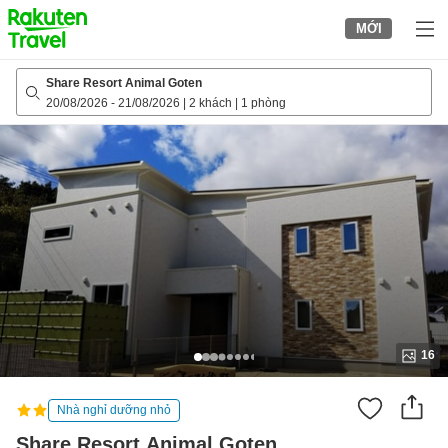
to
MỚI
top
page
Share Resort Animal Goten
20/08/2026
-
21/08/2026
|
2 khách
|
1 phòng
16
Nhà nghỉ dưỡng nhỏ
Share Resort Animal Goten