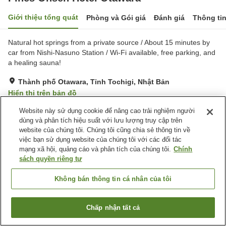
Giới thiệu tổng quát
Phòng và Gói giá
Đánh giá
Thông ti
Natural hot springs from a private source / About 15 minutes by
car from Nishi-Nasuno Station / Wi-Fi available, free parking, and
a healing sauna!
Thành phố Otawara, Tỉnh Tochigi, Nhật Bản
Hiển thị trên bản đồ
Tốt
Đánh giá:
107
lượt
3.8
Website này sử dụng cookie để nâng cao trải nghiệm người
dùng và phân tích hiệu suất với lưu lượng truy cập trên
website của chúng tôi. Chúng tôi cũng chia sẻ thông tin về
Tiện nghi chỗ nghỉ
việc bạn sử dụng website của chúng tôi với các đối tác
mạng xã hội, quảng cáo và phân tích của chúng tôi.
Chính
Bãi đỗ xe
Xông hơi
sách quyền riêng tư
Spa / Salon
Phòng tập gym
Không bán thông tin cá nhân của tôi
Trang chủ
Nhật Bản
Tỉnh Tochigi
Thành phố Otawara
Pines Onsen Hotel Otawara
Chấp nhận tất cả
Tìm phòng trống