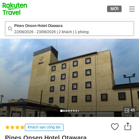
to
MỚI
top
page
Pines Onsen Hotel Otawara
22/08/2026
-
23/08/2026
|
2 khách
|
1 phòng
45
Khách sạn công tác
Pines Onsen Hotel Otawara