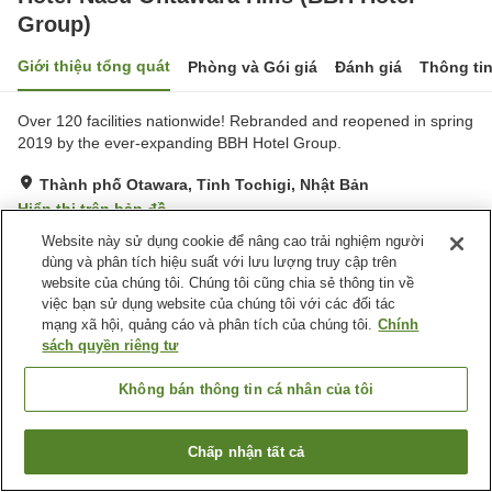
Group)
Giới thiệu tổng quát
Phòng và Gói giá
Đánh giá
Thông ti
Over 120 facilities nationwide! Rebranded and reopened in spring
2019 by the ever-expanding BBH Hotel Group.
Thành phố Otawara, Tỉnh Tochigi, Nhật Bản
Hiển thị trên bản đồ
Website này sử dụng cookie để nâng cao trải nghiệm người
Tốt
Đánh giá:
206
lượt
3.7
dùng và phân tích hiệu suất với lưu lượng truy cập trên
website của chúng tôi. Chúng tôi cũng chia sẻ thông tin về
Tiện nghi chỗ nghỉ
việc bạn sử dụng website của chúng tôi với các đối tác
mạng xã hội, quảng cáo và phân tích của chúng tôi.
Chính
Bãi đỗ xe
Xông hơi
sách quyền riêng tư
Lounge
Nhà Tắm Công Cộng
Không bán thông tin cá nhân của tôi
Trang chủ
Nhật Bản
Tỉnh Tochigi
Thành phố Otawara
Hotel Nasu Ohtawara Hills (BBH Hotel Group)
Chấp nhận tất cả
Tìm phòng trống