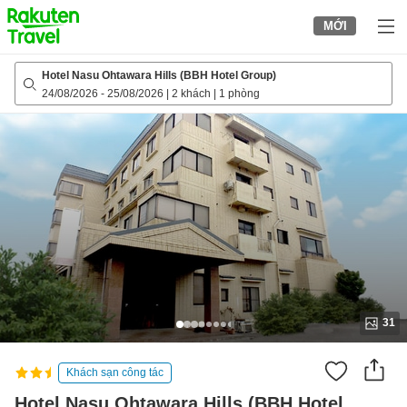
to
MỚI
top
page
Hotel Nasu Ohtawara Hills (BBH Hotel Group)
24/08/2026
-
25/08/2026
|
2 khách
|
1 phòng
31
Khách sạn công tác
Hotel Nasu Ohtawara Hills (BBH Hotel