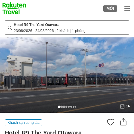
to
MỚI
top
page
Hotel R9 The Yard Otawara
23/08/2026
-
24/08/2026
|
2 khách
|
1 phòng
16
Khách sạn công tác
Hotel R9 The Yard Otawara