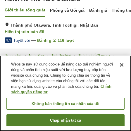
Giới thiệu tổng quát
Phòng và Gói giá
Đánh giá
Thông ti
Thành phố Otawara, Tỉnh Tochigi, Nhật Bản
Hiển thị trên bản đồ
Tuyệt vời
Đánh giá:
116
lượt
4.4
Trang chủ
Nhật Bản
Tỉnh Tochigi
Thành phố Otawara
Hotel R9 The Yard Otawara
Website này sử dụng cookie để nâng cao trải nghiệm người
dùng và phân tích hiệu suất với lưu lượng truy cập trên
website của chúng tôi. Chúng tôi cũng chia sẻ thông tin về
việc bạn sử dụng website của chúng tôi với các đối tác
mạng xã hội, quảng cáo và phân tích của chúng tôi.
Chính
sách quyền riêng tư
Không bán thông tin cá nhân của tôi
Chấp nhận tất cả
Tìm phòng trống