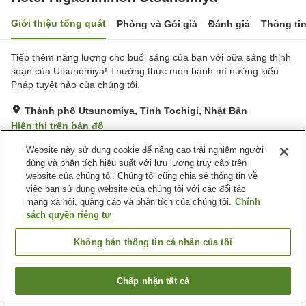
Giới thiệu tổng quát
Phòng và Gói giá
Đánh giá
Thông ti
Tiếp thêm năng lượng cho buổi sáng của bạn với bữa sáng thịnh
soạn của Utsunomiya! Thưởng thức món bánh mì nướng kiểu
Pháp tuyệt hảo của chúng tôi.
Thành phố Utsunomiya, Tỉnh Tochigi, Nhật Bản
Hiển thị trên bản đồ
Tuyệt vời
Đánh giá:
194
lượt
4.3
Website này sử dụng cookie để nâng cao trải nghiệm người
dùng và phân tích hiệu suất với lưu lượng truy cập trên
website của chúng tôi. Chúng tôi cũng chia sẻ thông tin về
Tiện nghi chỗ nghỉ
việc bạn sử dụng website của chúng tôi với các đối tác
mạng xã hội, quảng cáo và phân tích của chúng tôi.
Chính
Bãi đỗ xe
Spa / Salon
sách quyền riêng tư
Nhà hàng
Lounge
Không bán thông tin cá nhân của tôi
Trang chủ
Nhật Bản
Tỉnh Tochigi
Thành phố Utsunomiya
Hotel Higashinihon Utsunomiya
Chấp nhận tất cả
Tìm phòng trống