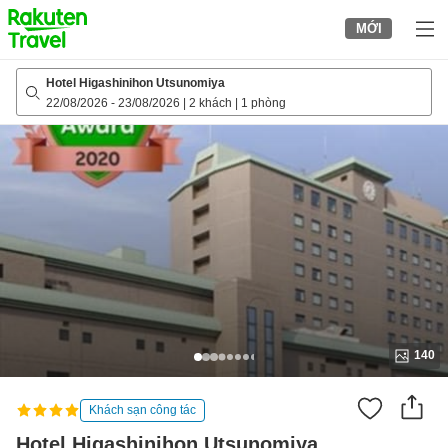
to
MỚI
top
page
Hotel Higashinihon Utsunomiya
22/08/2026
-
23/08/2026
|
2 khách
|
1 phòng
140
Khách sạn công tác
Hotel Higashinihon Utsunomiya